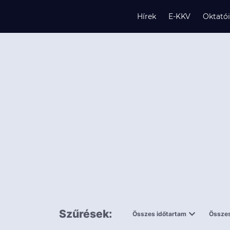
Hírek
E-KKV
Oktató
s
és
k
Szűrések:
Összes időtartam
Összes
0,5 napnál
ingy