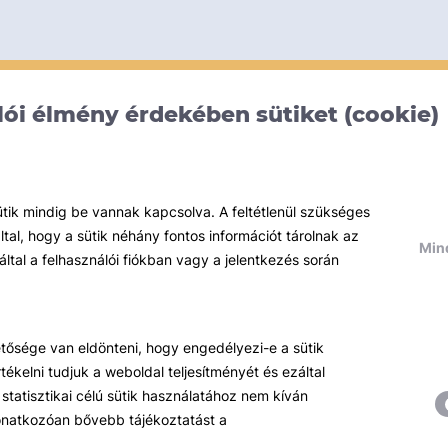
ói élmény érdekében sütiket (cookie)
ütik mindig be vannak kapcsolva. A feltétlenül szükséges
al, hogy a sütik néhány fontos információt tárolnak az
Mind
által a felhasználói fiókban vagy a jelentkezés során
hetősége van eldönteni, hogy engedélyezi-e a sütik
ékelni tudjuk a weboldal teljesítményét és ezáltal
statisztikai célú sütik használatához nem kíván
 vonatkozóan bővebb tájékoztatást a
Témáink
R