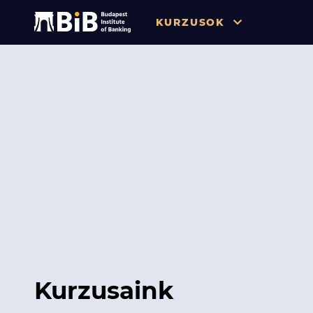
KURZUSOK
Összes
Pénzügy
Tőzsde / Tőkepiac / Befekteté
Soft skill
Menedzsment / Vállalatvezet
IT / Digitalizáció
Szabályozás / Megfelelés
Hatósági Képzések és Vizsgá
Kurzusaink
Hitelezés / Kockázatkezelés