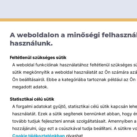
A weboldalon a minőségi felhasznál
használunk.
Feltétlenül szükséges sütik
A weboldal funkcióinak használatához feltétlenül szükséges s
sütik megkönnyítik a weboldal használatát az Ön számára azált
Ön beállításairól. Ebbe a kategóriába tartoznak például az Ön 
megadott adatok.
Statisztikai célú sütik
A forgalmi adatokat gyűjtő, statisztikai célú sütik kapcsán le
használatát. Ezek a sütik segítenek bennünket abban, hogy ért
tovább tudjuk fejleszteni annak szolgáltatásait. Amennyiben a 
hozzájárulni, úgy ezt a csúszkával tudja beállítani. A sütikre
Cookie tájékoztatónkban
olvashat