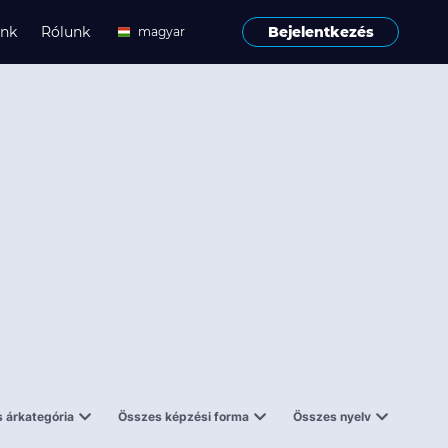
ink
Rólunk
Bejelentkezés
magyar
angol
 árkategória
Összes képzési forma
Összes nyelv
enes
Tantermi
angol