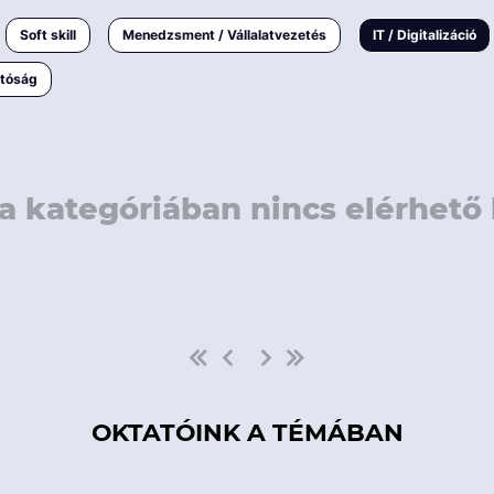
rövidebb
< 50 
Soft skill
Menedzsment / Vállalatvezetés
IT / Digitalizáció
1-3 napos
< 150
atóság
3 napnál
hosszabb
> 150
a kategóriában nincs elérhető 
OKTATÓINK A TÉMÁBAN