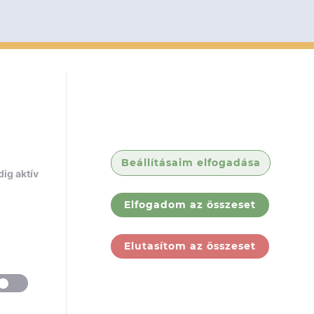
Beállításaim elfogadása
ig aktív
Elfogadom az összeset
Elutasítom az összeset
ólunk
Jogi