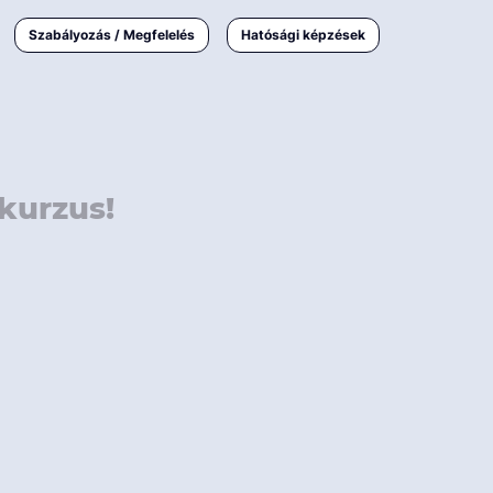
000 Ft
Online
magyar
Szabályozás / Megfelelés
Hatósági képzések
 000 Ft
Workshop
 000 Ft
E-learning
Vizsga / pótvizsga
kurzus!