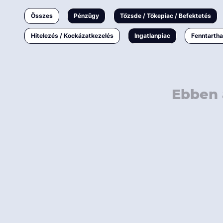
Ingatlanpiac
Összes
Pénzügy
Tőzsde / Tőkepiac / Befektetés
Fenntarthatóság
Hitelezés / Kockázatkezelés
Ingatlanpiac
Fenntarth
Ebben 