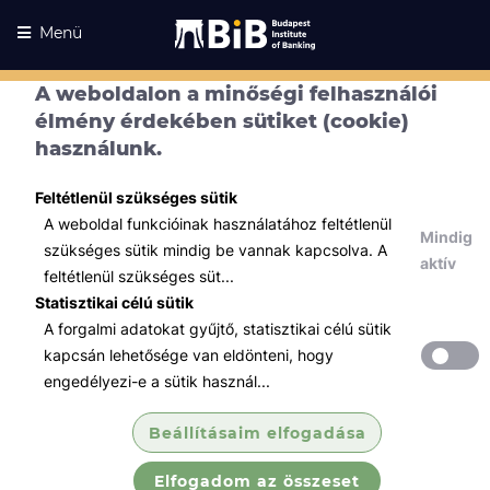
Menü
A weboldalon a minőségi felhasználói
élmény érdekében sütiket (cookie)
használunk.
Feltétlenül szükséges sütik
A weboldal funkcióinak használatához feltétlenül
Mindig
szükséges sütik mindig be vannak kapcsolva. A
aktív
feltétlenül szükséges süt...
Statisztikai célú sütik
A forgalmi adatokat gyűjtő, statisztikai célú sütik
Kurzusaink
Kurzusaink
kapcsán lehetősége van eldönteni, hogy
engedélyezi-e a sütik használ...
Minden témában
Beállításaim elfogadása
Összes
Elfogadom az összeset