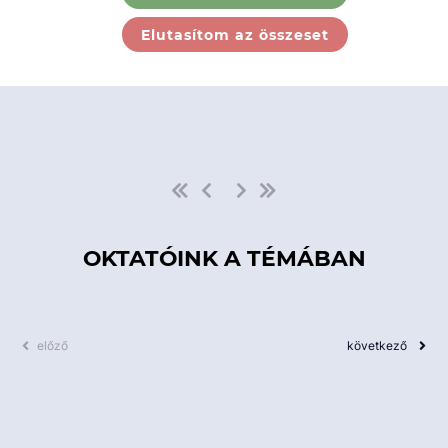
Ebben a kategóriában nincs
Elutasítom az összeset
elérhető kurzus!
OKTATÓINK A TÉMÁBAN
előző
következő