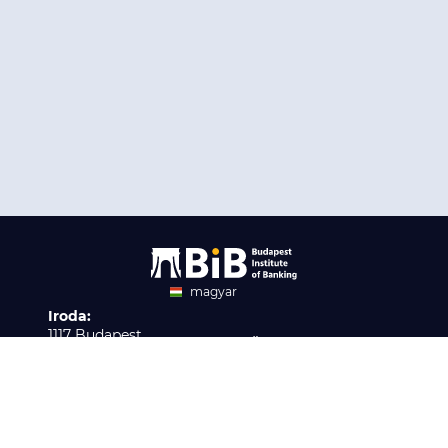
magyar
Iroda:
angol
1117 Budapest,
Ügyfélszolgálat:
Infopark stny. 1. I épület,
H-P 9:00 - 16:00
Nyilvántartási szám:
3. emelet 317. iroda
B/2020/001621
Elérhetőség:
info@bib-edu.hu