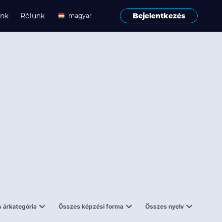
ink
Rólunk
Bejelentkezés
magyar
angol
 árkategória
Összes képzési forma
Összes nyelv
enes
Tantermi
angol