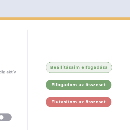
Beállításaim elfogadása
ig aktív
Elfogadom az összeset
Elutasítom az összeset
ólunk
Jogi