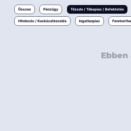
Ingatlanpiac
Összes
Pénzügy
Tőzsde / Tőkepiac / Befektetés
Fenntarthatóság
Hitelezés / Kockázatkezelés
Ingatlanpiac
Fenntarth
Ebben 