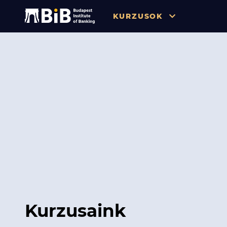
KURZUSOK
Összes
Pénzügy
Tőzsde / Tőkepiac / Befekteté
Soft skill
Menedzsment / Vállalatvezet
IT / Digitalizáció
Szabályozás / Megfelelés
Hatósági Képzések és Vizsgá
Kurzusaink
Hitelezés / Kockázatkezelés