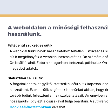
A weboldalon a minőségi felhasznál
használunk.
Feltétlenül szükséges sütik
A weboldal funkcióinak használatához feltétlenül szükséges s
sütik megkönnyítik a weboldal használatát az Ön számára azált
Ön beállításairól. Ebbe a kategóriába tartoznak például az Ön 
megadott adatok.
Statisztikai célú sütik
A forgalmi adatokat gyűjtő, statisztikai célú sütik kapcsán le
használatát. Ezek a sütik segítenek bennünket abban, hogy ért
tovább tudjuk fejleszteni annak szolgáltatásait. Amennyiben a 
hozzájárulni, úgy ezt a csúszkával tudja beállítani. A sütikre
Cookie tájékoztatónkban
olvashat