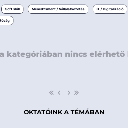
rövidebb
< 50 
Soft skill
Menedzsment / Vállalatvezetés
IT / Digitalizáció
1-3 napos
< 150
atóság
3 napnál
hosszabb
> 150
a kategóriában nincs elérhető 
OKTATÓINK A TÉMÁBAN