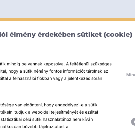
ói élmény érdekében sütiket (cookie)
ütik mindig be vannak kapcsolva. A feltétlenül szükséges
al, hogy a sütik néhány fontos információt tárolnak az
Mind
által a felhasználói fiókban vagy a jelentkezés során
hetősége van eldönteni, hogy engedélyezi-e a sütik
ékelni tudjuk a weboldal teljesítményét és ezáltal
statisztikai célú sütik használatához nem kíván
 vonatkozóan bővebb tájékoztatást a
Témáink
R