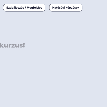
000 Ft
Online
magyar
Szabályozás / Megfelelés
Hatósági képzések
 000 Ft
Workshop
 000 Ft
E-learning
Vizsga / pótvizsga
kurzus!