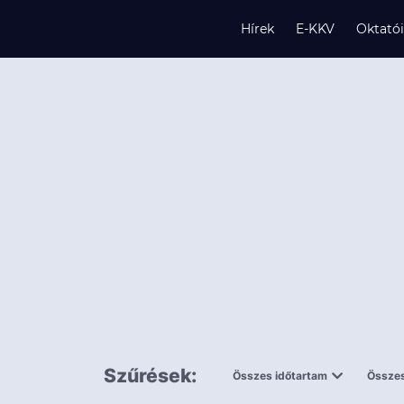
Hírek
E-KKV
Oktató
s
és
k
Szűrések:
Összes időtartam
Összes
0,5 napnál
ingy