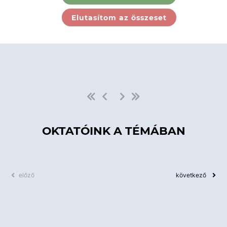
Ebben a kategóriában nincs
Elutasítom az összeset
elérhető kurzus!
OKTATÓINK A TÉMÁBAN
előző
következő