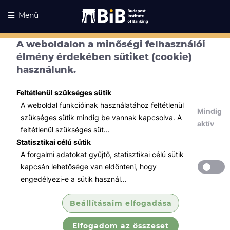
Menü
A weboldalon a minőségi felhasználói
élmény érdekében sütiket (cookie)
használunk.
Feltétlenül szükséges sütik
A weboldal funkcióinak használatához feltétlenül
Mindig
szükséges sütik mindig be vannak kapcsolva. A
aktív
feltétlenül szükséges süt...
Statisztikai célú sütik
A forgalmi adatokat gyűjtő, statisztikai célú sütik
Kurzusaink
Kurzusaink
kapcsán lehetősége van eldönteni, hogy
engedélyezi-e a sütik használ...
Minden témában
Beállításaim elfogadása
Összes
Elfogadom az összeset