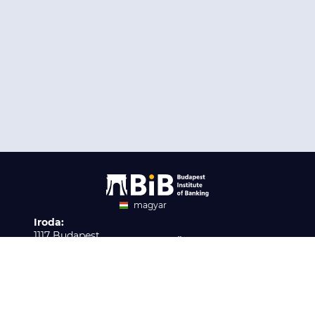
magyar
Iroda:
angol
1117 Budapest,
Ügyfélszolgálat:
Infopark stny. 1. I épület,
H-P 9:00 - 16:00
Nyilvántartási szám:
3. emelet 317. iroda
B/2020/001621
Elérhetőség:
info@bib-edu.hu