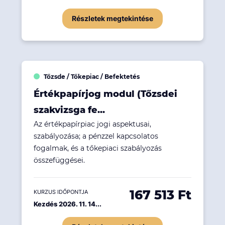
Részletek megtekintése
Tőzsde / Tőkepiac / Befektetés
Értékpapírjog modul (Tőzsdei
szakvizsga fe...
Az értékpapírpiac jogi aspektusai,
szabályozása; a pénzzel kapcsolatos
fogalmak, és a tőkepiaci szabályozás
összefüggései.
167 513 Ft
KURZUS IDŐPONTJA
Kezdés 2026. 11. 14...