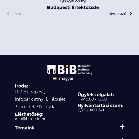
Budapesti Értéktőzsde
előző
következő
magyar
Iroda:
angol
1117 Budapest,
Ügyfélszolgálat:
Infopark stny. 1. I épület,
H-P 9:00 - 16:00
Nyilvántartási szám:
3. emelet 317. iroda
B/2020/001621
Elérhetőség:
info@bib-edu.hu
Témáink