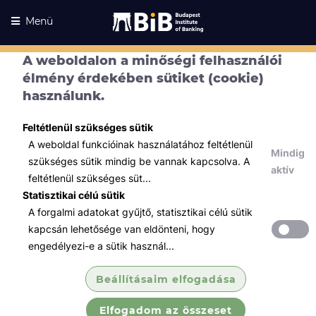
Menü
A weboldalon a minőségi felhasználói
élmény érdekében sütiket (cookie)
Kurzusaink
használunk.
Kurzusaink
Minden témában
Feltétlenül szükséges sütik
A weboldal funkcióinak használatához feltétlenül
Összes
Mindig
szükséges sütik mindig be vannak kapcsolva. A
aktív
feltétlenül szükséges süt...
Tőzsde / Tőkepiac / Befektetés
Statisztikai célú sütik
Tőzsdei szakvizsga felkészítő
A forgalmi adatokat gyűjtő, statisztikai célú sütik
tanfolyam (B...
kapcsán lehetősége van eldönteni, hogy
Megismertetjük 4 képzési részen keresztül
engedélyezi-e a sütik használ...
az értékpapírpiaccal kapcsolatos
legfontosabb fogalmakat, szabályokat,
Beállításaim elfogadása
összefüggéseket és folyamatokat.
Elfogadom az összeset