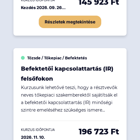
145 923 Ft
KURZUS IDŐPONTJA
Kezdés 2026. 09. 26...
Részletek megtekintése
Tőzsde / Tőkepiac / Befektetés
Befektetői kapcsolattartás (IR)
felsőfokon
Kurzusunk lehetővé teszi, hogy a résztvevők
neves tőkepiaci szakemberektől sajátítsák el
a befektetői kapcsolattartás (IR) minőségi
szintre emeléséhez szükséges ismere...
196 723 Ft
KURZUS IDŐPONTJA
2026. 11. 10.