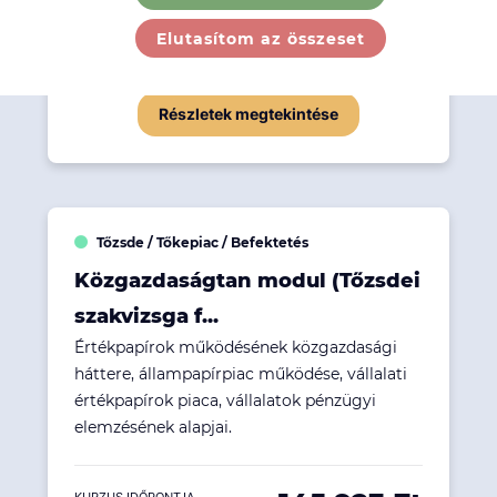
558 673 Ft
Elutasítom az összeset
KURZUS IDŐPONTJA
Kezdés 2026. 09. 26...
Részletek megtekintése
Tőzsde / Tőkepiac / Befektetés
Közgazdaságtan modul (Tőzsdei
szakvizsga f...
Értékpapírok működésének közgazdasági
háttere, állampapírpiac működése, vállalati
értékpapírok piaca, vállalatok pénzügyi
elemzésének alapjai.