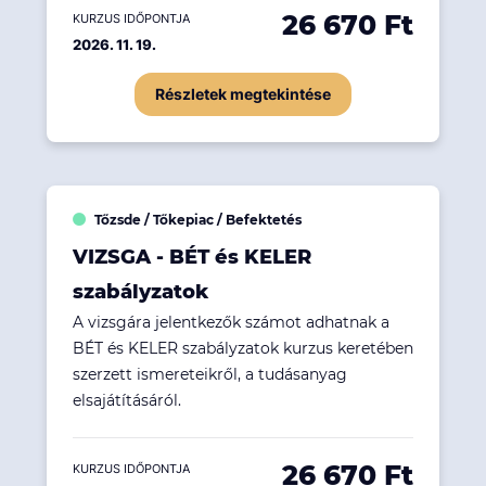
26 670 Ft
KURZUS IDŐPONTJA
2026. 11. 19.
Részletek megtekintése
Tőzsde / Tőkepiac / Befektetés
VIZSGA - BÉT és KELER
szabályzatok
A vizsgára jelentkezők számot adhatnak a
BÉT és KELER szabályzatok kurzus keretében
szerzett ismereteikről, a tudásanyag
elsajátításáról.
26 670 Ft
KURZUS IDŐPONTJA