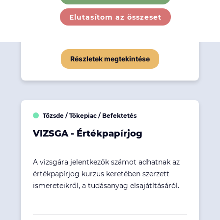
Elutasítom az összeset
26 670 Ft
KURZUS IDŐPONTJA
2026. 11. 19.
Részletek megtekintése
Tőzsde / Tőkepiac / Befektetés
VIZSGA - Értékpapírjog
A vizsgára jelentkezők számot adhatnak az
értékpapírjog kurzus keretében szerzett
ismereteikről, a tudásanyag elsajátításáról.