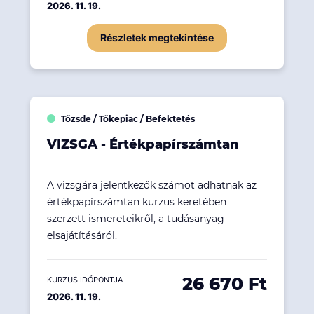
2026. 11. 19.
Részletek megtekintése
Tőzsde / Tőkepiac / Befektetés
VIZSGA - Értékpapírszámtan
A vizsgára jelentkezők számot adhatnak az
értékpapírszámtan kurzus keretében
szerzett ismereteikről, a tudásanyag
elsajátításáról.
26 670 Ft
KURZUS IDŐPONTJA
2026. 11. 19.