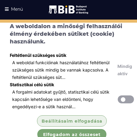
Menü
A weboldalon a minőségi felhasználói
élmény érdekében sütiket (cookie)
használunk.
Kurzusaink
Kurzusaink
Feltétlenül szükséges sütik
Minden témában
A weboldal funkcióinak használatához feltétlenül
Mindig
szükséges sütik mindig be vannak kapcsolva. A
Összes
aktív
feltétlenül szükséges süt...
Tőzsde / Tőkepiac / Befektetés
Statisztikai célú sütik
A forgalmi adatokat gyűjtő, statisztikai célú sütik
VIZSGA - Közgazdaságtan
kapcsán lehetősége van eldönteni, hogy
engedélyezi-e a sütik használ...
A vizsgára jelentkezők számot adhatnak a
közgazdaságtan kurzus keretében szerzett
Beállításaim elfogadása
ismereteikről, a tudásanyag elsajátításáról.
Elfogadom az összeset