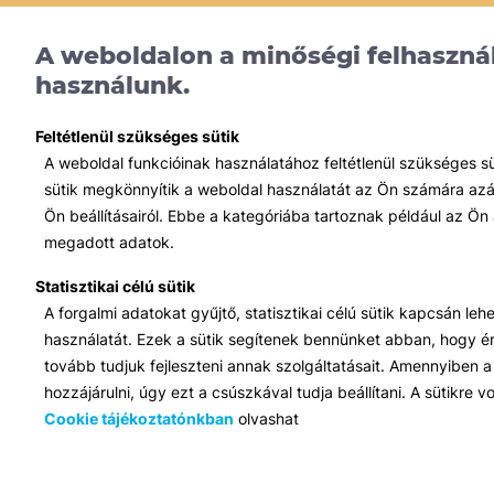
A weboldalon a minőségi felhasznál
használunk.
Feltétlenül szükséges sütik
A weboldal funkcióinak használatához feltétlenül szükséges s
sütik megkönnyítik a weboldal használatát az Ön számára azált
Ön beállításairól. Ebbe a kategóriába tartoznak például az Ön 
megadott adatok.
Statisztikai célú sütik
A forgalmi adatokat gyűjtő, statisztikai célú sütik kapcsán le
használatát. Ezek a sütik segítenek bennünket abban, hogy ért
tovább tudjuk fejleszteni annak szolgáltatásait. Amennyiben a 
hozzájárulni, úgy ezt a csúszkával tudja beállítani. A sütikre
Iroda:
1117 Budapest, Infopark stny. 1. I épület, 3. emelet 317. iroda
Cookie tájékoztatónkban
olvashat
Elérhetőség:
info@bib-edu.hu
Ügyfélszolgálat:
H-P 9:00 - 16:00