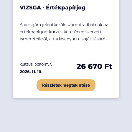
VIZSGA - Értékpapírjog
A vizsgára jelentkezők számot adhatnak az
értékpapírjog kurzus keretében szerzett
ismereteikről, a tudásanyag elsajátításáról.
26 670 Ft
KURZUS IDŐPONTJA
2026. 11. 19.
Részletek megtekintése