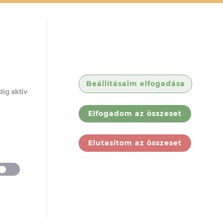
Beállításaim elfogadása
ig aktív
Elfogadom az összeset
Elutasítom az összeset
ólunk
Jogi
dokumentumok
rek
ólunk
GY.I.K.
tatóink
ÁSZF
jelentkezés
Adatkezelési
tájékoztató