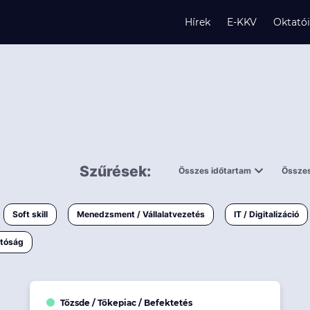
Hírek
E-KKV
Oktató
s
Szűrések:
Összes időtartam
Összes
és
0,5 napnál
ingy
rövidebb
< 50 
Soft skill
Menedzsment / Vállalatvezetés
IT / Digitalizáció
1-3 napos
< 150
atóság
3 napnál
hosszabb
> 150
k
Tőzsde / Tőkepiac / Befektetés