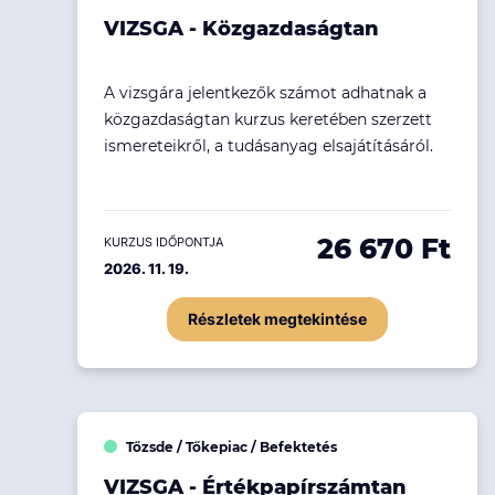
Ingatlanpiac
VIZSGA - Közgazdaságtan
Fenntarthatóság
A vizsgára jelentkezők számot adhatnak a
közgazdaságtan kurzus keretében szerzett
ismereteikről, a tudásanyag elsajátításáról.
26 670 Ft
KURZUS IDŐPONTJA
2026. 11. 19.
Részletek megtekintése
Tőzsde / Tőkepiac / Befektetés
VIZSGA - Értékpapírszámtan