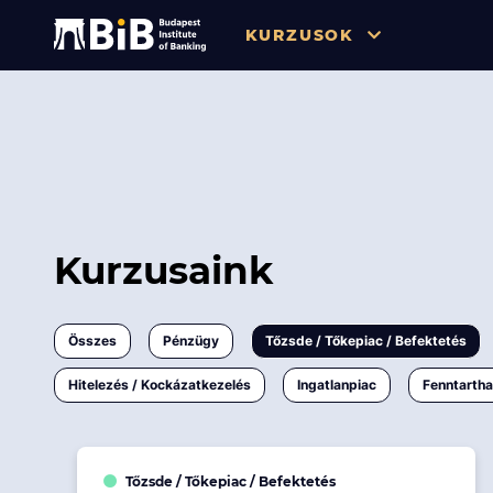
KURZUSOK
Összes
Pénzügy
Tőzsde / Tőkepiac / Befekteté
Soft skill
Kurzusaink
Menedzsment / Vállalatvezet
IT / Digitalizáció
Összes
Pénzügy
Tőzsde / Tőkepiac / Befektetés
Szabályozás / Megfelelés
Hitelezés / Kockázatkezelés
Ingatlanpiac
Fenntarth
Hatósági Képzések és Vizsgá
Hitelezés / Kockázatkezelés
Tőzsde / Tőkepiac / Befektetés