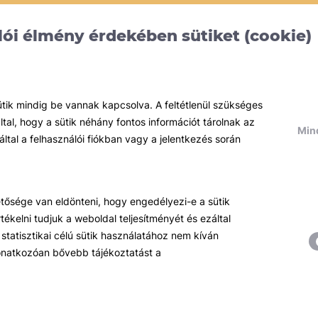
ói élmény érdekében sütiket (cookie)
ütik mindig be vannak kapcsolva. A feltétlenül szükséges
al, hogy a sütik néhány fontos információt tárolnak az
Mind
által a felhasználói fiókban vagy a jelentkezés során
hetősége van eldönteni, hogy engedélyezi-e a sütik
ékelni tudjuk a weboldal teljesítményét és ezáltal
Témáink
R
statisztikai célú sütik használatához nem kíván
Pénzügy
Hí
 vonatkozóan bővebb tájékoztatást a
Tőzsde / Tőkepiac / Befektetés
R
Soft skill
Ok
Menedzsment / Vállalatvezetés
Be
IT / Digitalizáció