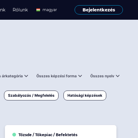
ink
Rólunk
Bejelentkezés
magyar
angol
 árkategória
Összes képzési forma
Összes nyelv
enes
Tantermi
angol
000 Ft
Online
magyar
Szabályozás / Megfelelés
Hatósági képzések
 000 Ft
Workshop
 000 Ft
E-learning
Vizsga / pótvizsga
Tőzsde / Tőkepiac / Befektetés