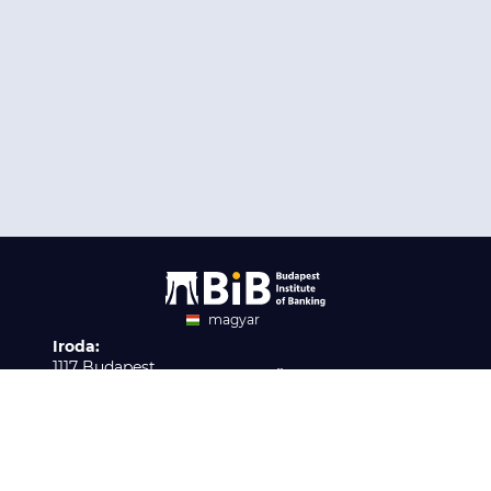
magyar
Iroda:
angol
1117 Budapest,
Ügyfélszolgálat:
Infopark stny. 1. I épület,
H-P 9:00 - 16:00
Nyilvántartási szám:
3. emelet 317. iroda
B/2020/001621
Elérhetőség:
info@bib-edu.hu