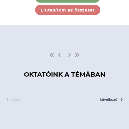
Ebben a kategóriában nincs
Elutasítom az összeset
elérhető kurzus!
OKTATÓINK A TÉMÁBAN
előző
következő