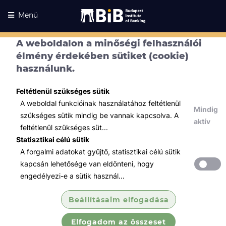
Menü
A weboldalon a minőségi felhasználói
élmény érdekében sütiket (cookie)
használunk.
Feltétlenül szükséges sütik
A weboldal funkcióinak használatához feltétlenül
Mindig
szükséges sütik mindig be vannak kapcsolva. A
aktív
feltétlenül szükséges süt...
Statisztikai célú sütik
A forgalmi adatokat gyűjtő, statisztikai célú sütik
Kurzusaink
Kurzusaink
kapcsán lehetősége van eldönteni, hogy
engedélyezi-e a sütik használ...
Minden témában
Beállításaim elfogadása
Összes
Elfogadom az összeset