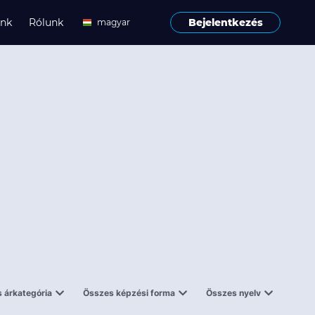
ink
Rólunk
Bejelentkezés
magyar
angol
 árkategória
Összes képzési forma
Összes nyelv
enes
Tantermi
angol