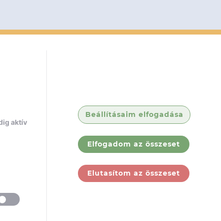
Beállításaim elfogadása
ig aktív
Elfogadom az összeset
Elutasítom az összeset
ólunk
Jogi