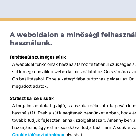
A weboldalon a minőségi felhasznál
használunk.
Feltétlenül szükséges sütik
A weboldal funkcióinak használatához feltétlenül szükséges s
sütik megkönnyítik a weboldal használatát az Ön számára azált
Ön beállításairól. Ebbe a kategóriába tartoznak például az Ön 
megadott adatok.
Statisztikai célú sütik
A forgalmi adatokat gyűjtő, statisztikai célú sütik kapcsán le
használatát. Ezek a sütik segítenek bennünket abban, hogy ért
tovább tudjuk fejleszteni annak szolgáltatásait. Amennyiben a 
hozzájárulni, úgy ezt a csúszkával tudja beállítani. A sütikre
Cookie tájékoztatónkban
olvashat