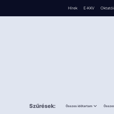
Hírek
E-KKV
Oktató
s
és
k
Szűrések:
Összes időtartam
Összes
0,5 napnál
ingy