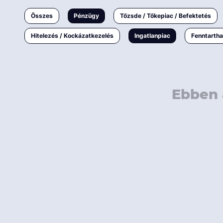
Ingatlanpiac
Összes
Pénzügy
Tőzsde / Tőkepiac / Befektetés
Fenntarthatóság
Hitelezés / Kockázatkezelés
Ingatlanpiac
Fenntarth
Ebben 