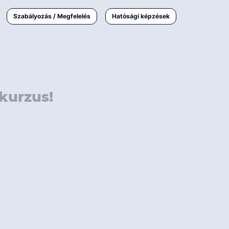
000 Ft
Online
magyar
Szabályozás / Megfelelés
Hatósági képzések
 000 Ft
Workshop
 000 Ft
E-learning
Vizsga / pótvizsga
kurzus!