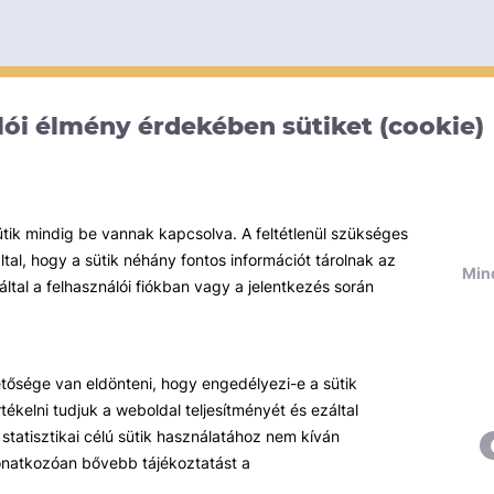
ói élmény érdekében sütiket (cookie)
ütik mindig be vannak kapcsolva. A feltétlenül szükséges
al, hogy a sütik néhány fontos információt tárolnak az
Mind
által a felhasználói fiókban vagy a jelentkezés során
hetősége van eldönteni, hogy engedélyezi-e a sütik
ékelni tudjuk a weboldal teljesítményét és ezáltal
statisztikai célú sütik használatához nem kíván
 vonatkozóan bővebb tájékoztatást a
Témáink
R