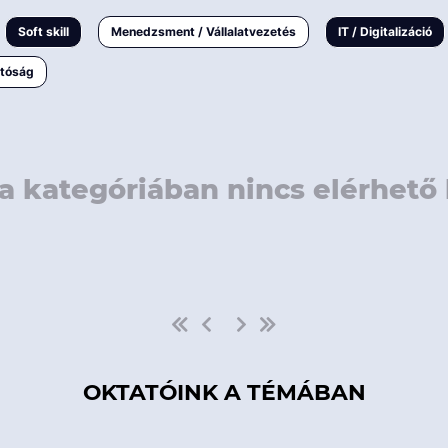
rövidebb
< 50 
Soft skill
Menedzsment / Vállalatvezetés
IT / Digitalizáció
1-3 napos
< 150
atóság
3 napnál
hosszabb
> 150
a kategóriában nincs elérhető 
OKTATÓINK A TÉMÁBAN