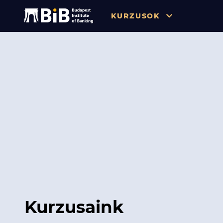
KURZUSOK
Összes
Pénzügy
Tőzsde / Tőkepiac / Befekteté
Soft skill
Menedzsment / Vállalatvezet
IT / Digitalizáció
Szabályozás / Megfelelés
Hatósági Képzések és Vizsgá
Kurzusaink
Hitelezés / Kockázatkezelés