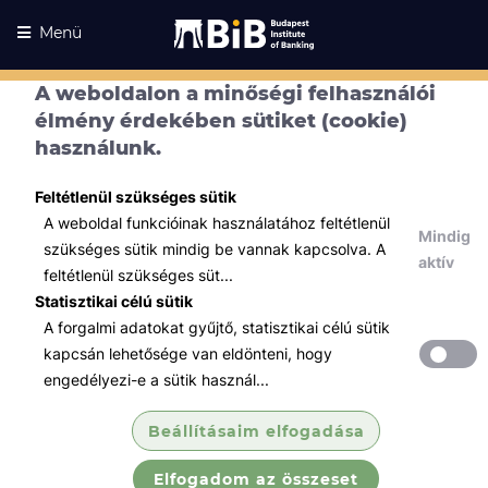
Menü
A weboldalon a minőségi felhasználói
élmény érdekében sütiket (cookie)
használunk.
Feltétlenül szükséges sütik
A weboldal funkcióinak használatához feltétlenül
Mindig
szükséges sütik mindig be vannak kapcsolva. A
aktív
feltétlenül szükséges süt...
Statisztikai célú sütik
A forgalmi adatokat gyűjtő, statisztikai célú sütik
Kurzusaink
Kurzusaink
kapcsán lehetősége van eldönteni, hogy
engedélyezi-e a sütik használ...
Minden témában
Beállításaim elfogadása
Összes
Elfogadom az összeset