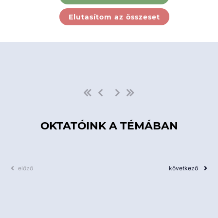
Ebben a kategóriában nincs
Elutasítom az összeset
elérhető kurzus!
OKTATÓINK A TÉMÁBAN
előző
következő