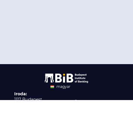
magyar
Iroda:
angol
1117 Budapest,
Ügyfélszolgálat:
Infopark stny. 1. I épület,
H-P 9:00 - 16:00
Nyilvántartási szám:
3. emelet 317. iroda
B/2020/001621
Elérhetőség:
info@bib-edu.hu