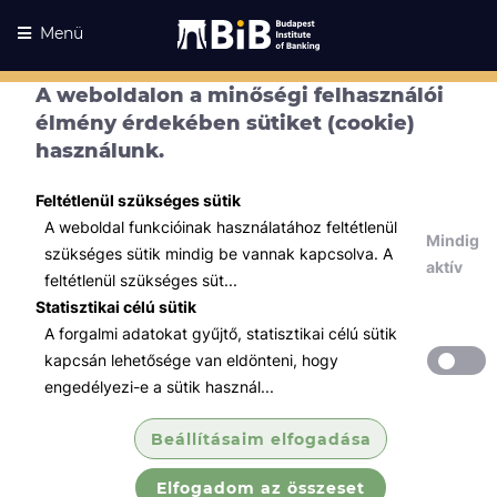
Menü
A weboldalon a minőségi felhasználói
élmény érdekében sütiket (cookie)
használunk.
Feltétlenül szükséges sütik
A weboldal funkcióinak használatához feltétlenül
Mindig
szükséges sütik mindig be vannak kapcsolva. A
aktív
feltétlenül szükséges süt...
Statisztikai célú sütik
A forgalmi adatokat gyűjtő, statisztikai célú sütik
Kurzusaink
Kurzusaink
kapcsán lehetősége van eldönteni, hogy
engedélyezi-e a sütik használ...
Minden témában
Beállításaim elfogadása
Összes
Elfogadom az összeset