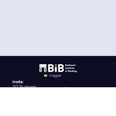
magyar
Iroda:
angol
1117 Budapest,
Ügyfélszolgálat:
Infopark stny. 1. I épület,
H-P 9:00 - 16:00
Nyilvántartási szám:
3. emelet 317. iroda
B/2020/001621
Elérhetőség:
info@bib-edu.hu