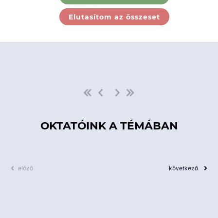
Ebben a kategóriában nincs
Elutasítom az összeset
elérhető kurzus!
OKTATÓINK A TÉMÁBAN
előző
következő