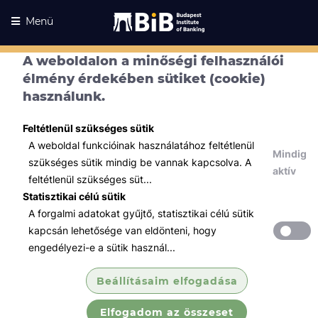
Menü
A weboldalon a minőségi felhasználói
élmény érdekében sütiket (cookie)
használunk.
Feltétlenül szükséges sütik
A weboldal funkcióinak használatához feltétlenül
Mindig
szükséges sütik mindig be vannak kapcsolva. A
aktív
feltétlenül szükséges süt...
Statisztikai célú sütik
A forgalmi adatokat gyűjtő, statisztikai célú sütik
Kurzusaink
Kurzusaink
kapcsán lehetősége van eldönteni, hogy
engedélyezi-e a sütik használ...
Minden témában
Beállításaim elfogadása
Összes
Elfogadom az összeset