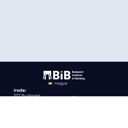
magyar
Iroda:
angol
1117 Budapest,
Ügyfélszolgálat:
Infopark stny. 1. I épület,
H-P 9:00 - 16:00
Nyilvántartási szám:
3. emelet 317. iroda
B/2020/001621
Elérhetőség:
info@bib-edu.hu