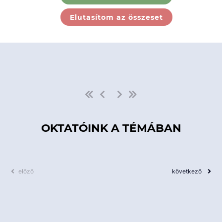
Ebben a kategóriában nincs
Elutasítom az összeset
elérhető kurzus!
OKTATÓINK A TÉMÁBAN
előző
következő