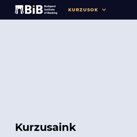
KURZUSOK
Összes
Pénzügy
Tőzsde / Tőkepiac / Befekteté
Soft skill
Menedzsment / Vállalatvezet
IT / Digitalizáció
Szabályozás / Megfelelés
Hatósági Képzések és Vizsgá
Kurzusaink
Hitelezés / Kockázatkezelés