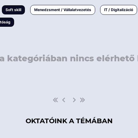
rövidebb
< 50 
Soft skill
Menedzsment / Vállalatvezetés
IT / Digitalizáció
1-3 napos
< 150
atóság
3 napnál
hosszabb
> 150
a kategóriában nincs elérhető 
OKTATÓINK A TÉMÁBAN