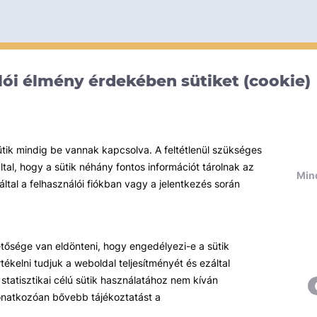
ói élmény érdekében sütiket (cookie)
ütik mindig be vannak kapcsolva. A feltétlenül szükséges
al, hogy a sütik néhány fontos információt tárolnak az
Mind
által a felhasználói fiókban vagy a jelentkezés során
hetősége van eldönteni, hogy engedélyezi-e a sütik
ékelni tudjuk a weboldal teljesítményét és ezáltal
statisztikai célú sütik használatához nem kíván
 vonatkozóan bővebb tájékoztatást a
Témáink
R