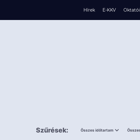
Hírek
E-KKV
Oktató
s
és
k
Szűrések:
Összes időtartam
Összes
0,5 napnál
ingy