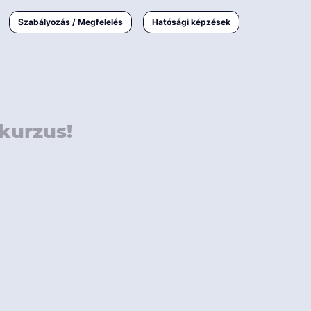
000 Ft
Online
magyar
Szabályozás / Megfelelés
Hatósági képzések
 000 Ft
Workshop
 000 Ft
E-learning
Vizsga / pótvizsga
kurzus!