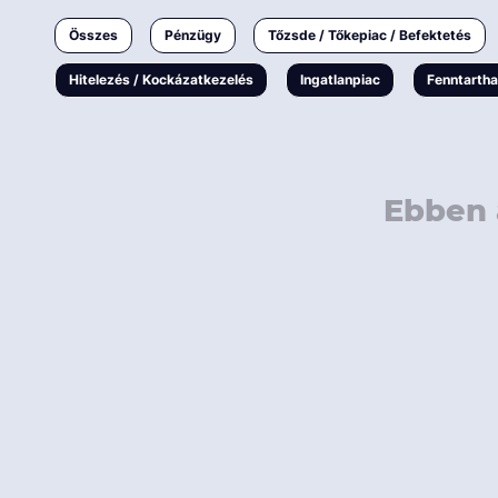
Ingatlanpiac
Összes
Pénzügy
Tőzsde / Tőkepiac / Befektetés
Fenntarthatóság
Hitelezés / Kockázatkezelés
Ingatlanpiac
Fenntarth
Ebben 