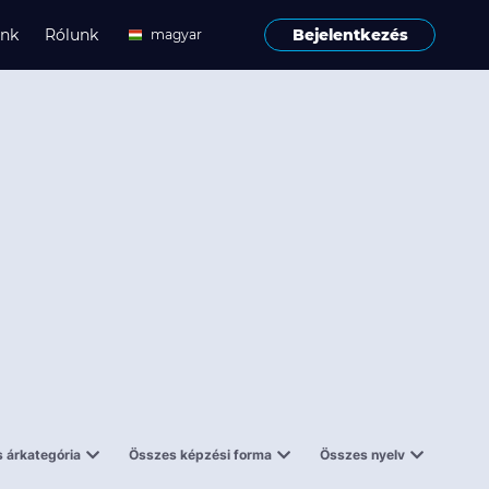
ink
Rólunk
Bejelentkezés
magyar
angol
 árkategória
Összes képzési forma
Összes nyelv
enes
Tantermi
angol