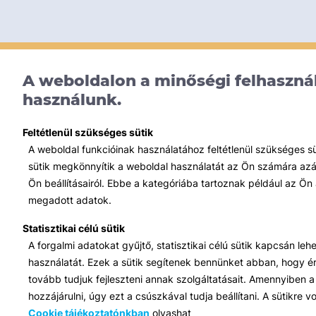
A weboldalon a minőségi felhasznál
használunk.
Feltétlenül szükséges sütik
A weboldal funkcióinak használatához feltétlenül szükséges s
sütik megkönnyítik a weboldal használatát az Ön számára azált
Ön beállításairól. Ebbe a kategóriába tartoznak például az Ön 
megadott adatok.
Statisztikai célú sütik
A forgalmi adatokat gyűjtő, statisztikai célú sütik kapcsán le
használatát. Ezek a sütik segítenek bennünket abban, hogy ért
tovább tudjuk fejleszteni annak szolgáltatásait. Amennyiben a 
hozzájárulni, úgy ezt a csúszkával tudja beállítani. A sütikre
Cookie tájékoztatónkban
olvashat