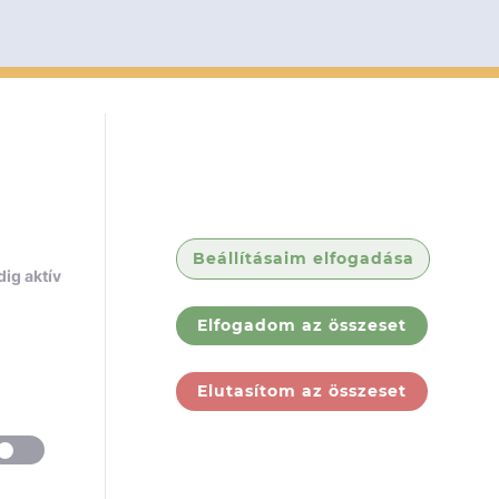
Beállításaim elfogadása
ig aktív
Elfogadom az összeset
Elutasítom az összeset
ólunk
Jogi