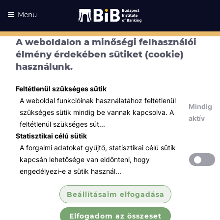
Menü
A weboldalon a minőségi felhasználói
élmény érdekében sütiket (cookie)
használunk.
Feltétlenül szükséges sütik
A weboldal funkcióinak használatához feltétlenül
Mindig
szükséges sütik mindig be vannak kapcsolva. A
aktív
feltétlenül szükséges süt...
Statisztikai célú sütik
A forgalmi adatokat gyűjtő, statisztikai célú sütik
Kurzusaink
Kurzusaink
kapcsán lehetősége van eldönteni, hogy
engedélyezi-e a sütik használ...
Minden témában
Beállításaim elfogadása
Összes
Elfogadom az összeset