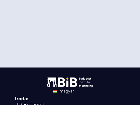
magyar
Iroda:
angol
1117 Budapest,
Ügyfélszolgálat:
Infopark stny. 1. I épület,
H-P 9:00 - 16:00
Nyilvántartási szám:
3. emelet 317. iroda
B/2020/001621
Elérhetőség:
info@bib-edu.hu