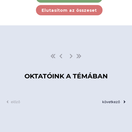
Ebben a kategóriában nincs
Elutasítom az összeset
elérhető kurzus!
OKTATÓINK A TÉMÁBAN
előző
következő