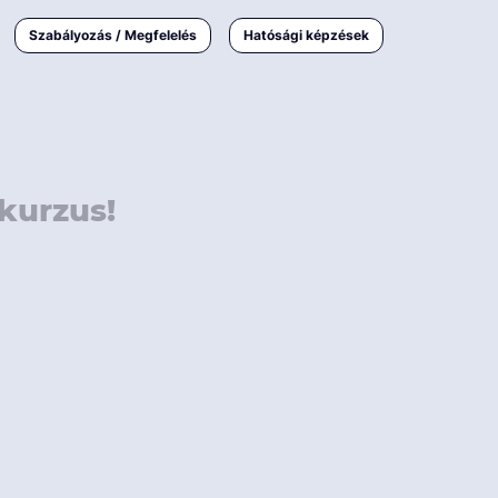
000 Ft
Online
magyar
Szabályozás / Megfelelés
Hatósági képzések
 000 Ft
Workshop
 000 Ft
E-learning
Vizsga / pótvizsga
kurzus!