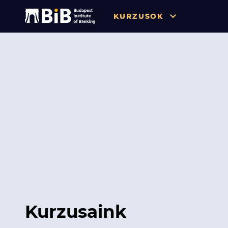
KURZUSOK
Összes
Pénzügy
Tőzsde / Tőkepiac / Befekteté
Soft skill
Menedzsment / Vállalatvezet
IT / Digitalizáció
Szabályozás / Megfelelés
Hatósági Képzések és Vizsgá
Kurzusaink
Hitelezés / Kockázatkezelés