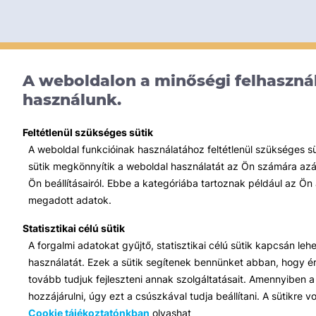
A weboldalon a minőségi felhasznál
használunk.
Feltétlenül szükséges sütik
A weboldal funkcióinak használatához feltétlenül szükséges s
sütik megkönnyítik a weboldal használatát az Ön számára azált
Ön beállításairól. Ebbe a kategóriába tartoznak például az Ön 
megadott adatok.
Statisztikai célú sütik
A forgalmi adatokat gyűjtő, statisztikai célú sütik kapcsán le
használatát. Ezek a sütik segítenek bennünket abban, hogy ért
tovább tudjuk fejleszteni annak szolgáltatásait. Amennyiben a 
hozzájárulni, úgy ezt a csúszkával tudja beállítani. A sütikre
Cookie tájékoztatónkban
olvashat