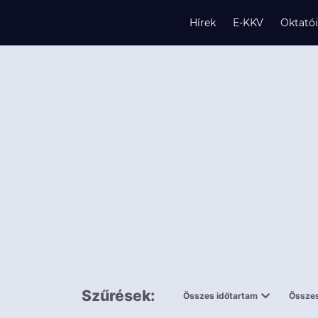
Hírek
E-KKV
Oktató
s
és
k
Szűrések:
Összes időtartam
Összes
0,5 napnál
ingy