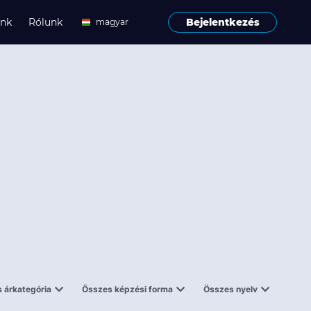
ink
Rólunk
Bejelentkezés
magyar
angol
 árkategória
Összes képzési forma
Összes nyelv
enes
Tantermi
angol