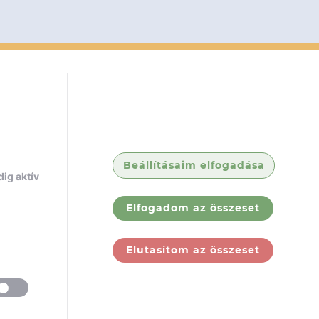
Beállításaim elfogadása
ig aktív
Elfogadom az összeset
Elutasítom az összeset
ólunk
Jogi