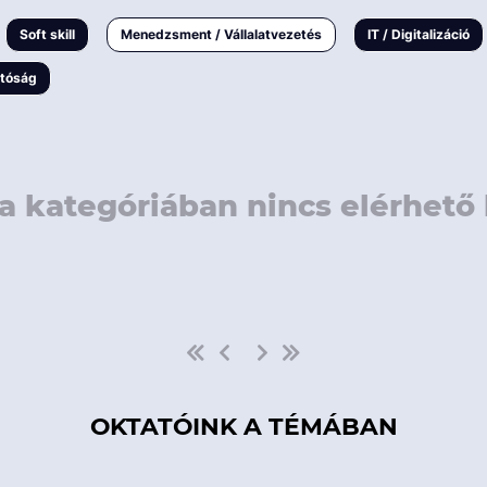
rövidebb
< 50 
Soft skill
Menedzsment / Vállalatvezetés
IT / Digitalizáció
1-3 napos
< 150
atóság
3 napnál
hosszabb
> 150
a kategóriában nincs elérhető 
OKTATÓINK A TÉMÁBAN