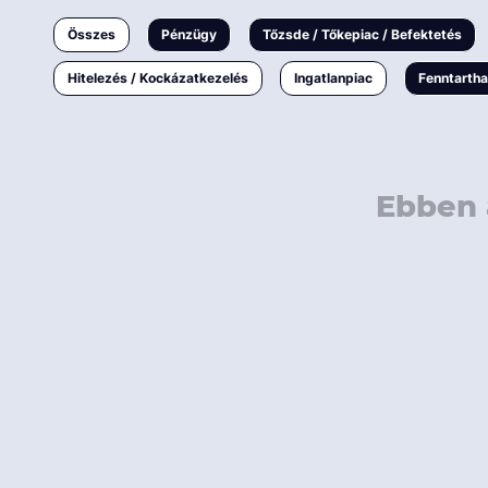
Ingatlanpiac
Összes
Pénzügy
Tőzsde / Tőkepiac / Befektetés
Fenntarthatóság
Hitelezés / Kockázatkezelés
Ingatlanpiac
Fenntarth
Ebben 