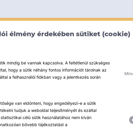
ói élmény érdekében sütiket (cookie)
ütik mindig be vannak kapcsolva. A feltétlenül szükséges
al, hogy a sütik néhány fontos információt tárolnak az
Mind
által a felhasználói fiókban vagy a jelentkezés során
hetősége van eldönteni, hogy engedélyezi-e a sütik
ékelni tudjuk a weboldal teljesítményét és ezáltal
statisztikai célú sütik használatához nem kíván
 vonatkozóan bővebb tájékoztatást a
Témáink
R