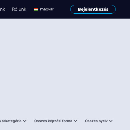
ink
Rólunk
Bejelentkezés
magyar
angol
 árkategória
Összes képzési forma
Összes nyelv
enes
Tantermi
angol