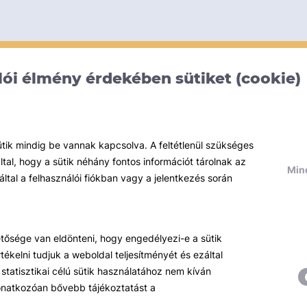
ói élmény érdekében sütiket (cookie)
ütik mindig be vannak kapcsolva. A feltétlenül szükséges
al, hogy a sütik néhány fontos információt tárolnak az
Mind
által a felhasználói fiókban vagy a jelentkezés során
hetősége van eldönteni, hogy engedélyezi-e a sütik
ékelni tudjuk a weboldal teljesítményét és ezáltal
statisztikai célú sütik használatához nem kíván
 vonatkozóan bővebb tájékoztatást a
Témáink
R