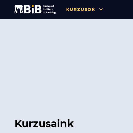
KURZUSOK
Összes
Pénzügy
Tőzsde / Tőkepiac / Befekteté
Soft skill
Menedzsment / Vállalatvezet
IT / Digitalizáció
Szabályozás / Megfelelés
Hatósági Képzések és Vizsgá
Kurzusaink
Hitelezés / Kockázatkezelés