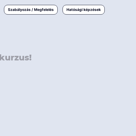
000 Ft
Online
magyar
Szabályozás / Megfelelés
Hatósági képzések
 000 Ft
Workshop
 000 Ft
E-learning
Vizsga / pótvizsga
kurzus!