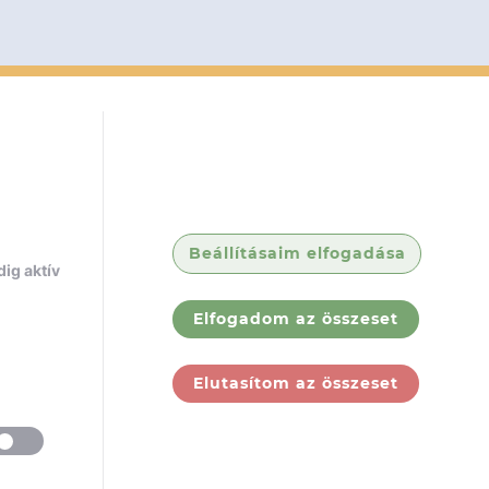
Beállításaim elfogadása
ig aktív
Elfogadom az összeset
Elutasítom az összeset
ólunk
Jogi