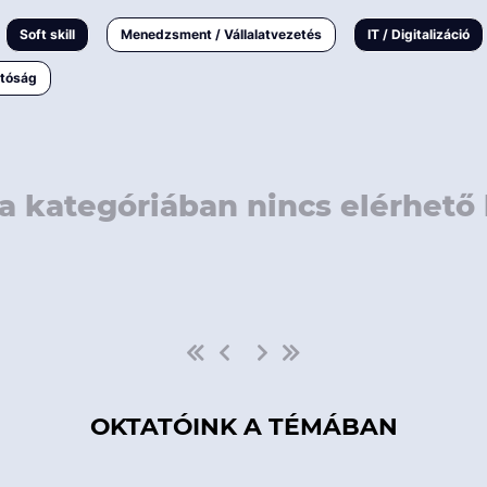
rövidebb
< 50 
Soft skill
Menedzsment / Vállalatvezetés
IT / Digitalizáció
1-3 napos
< 150
atóság
3 napnál
hosszabb
> 150
a kategóriában nincs elérhető 
OKTATÓINK A TÉMÁBAN