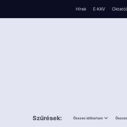
Hírek
E-KKV
Oktató
s
és
k
Szűrések:
Összes időtartam
Összes
0,5 napnál
ingy