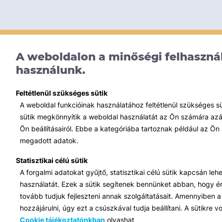
A weboldalon a minőségi felhasznál
használunk.
Feltétlenül szükséges sütik
A weboldal funkcióinak használatához feltétlenül szükséges s
sütik megkönnyítik a weboldal használatát az Ön számára azált
Ön beállításairól. Ebbe a kategóriába tartoznak például az Ön 
megadott adatok.
Statisztikai célú sütik
A forgalmi adatokat gyűjtő, statisztikai célú sütik kapcsán le
használatát. Ezek a sütik segítenek bennünket abban, hogy ért
tovább tudjuk fejleszteni annak szolgáltatásait. Amennyiben a 
hozzájárulni, úgy ezt a csúszkával tudja beállítani. A sütikre
Cookie tájékoztatónkban
olvashat