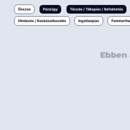
Ingatlanpiac
Összes
Pénzügy
Tőzsde / Tőkepiac / Befektetés
Fenntarthatóság
Hitelezés / Kockázatkezelés
Ingatlanpiac
Fenntarth
Ebben 