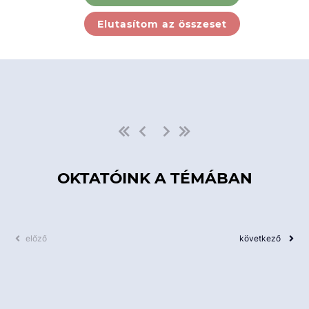
Ebben a kategóriában nincs
Elutasítom az összeset
elérhető kurzus!
OKTATÓINK A TÉMÁBAN
előző
következő