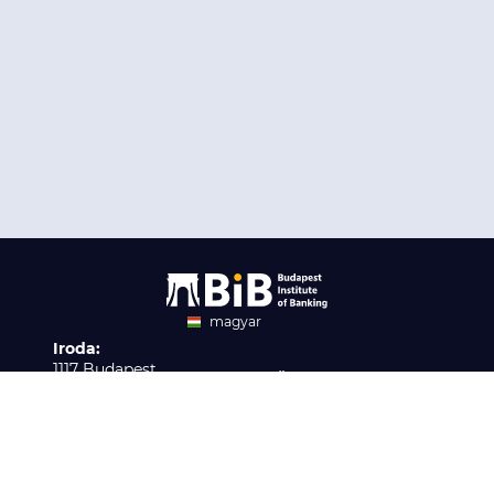
magyar
Iroda:
angol
1117 Budapest,
Ügyfélszolgálat:
Infopark stny. 1. I épület,
H-P 9:00 - 16:00
Nyilvántartási szám:
3. emelet 317. iroda
B/2020/001621
Elérhetőség:
info@bib-edu.hu