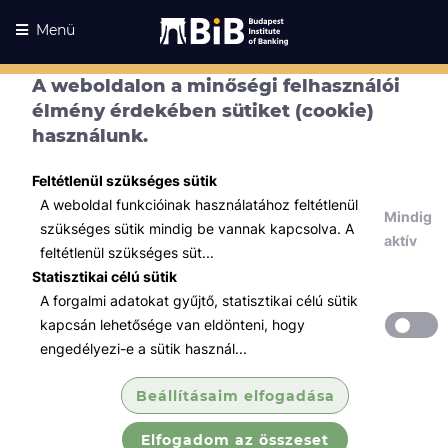
Menü
A weboldalon a minőségi felhasználói
élmény érdekében sütiket (cookie)
használunk.
Feltétlenül szükséges sütik
A weboldal funkcióinak használatához feltétlenül
Mindig
szükséges sütik mindig be vannak kapcsolva. A
aktív
feltétlenül szükséges süt...
Statisztikai célú sütik
A forgalmi adatokat gyűjtő, statisztikai célú sütik
Kurzusaink
Kurzusaink
kapcsán lehetősége van eldönteni, hogy
engedélyezi-e a sütik használ...
Minden témában
Beállításaim elfogadása
Összes
Elfogadom az összeset