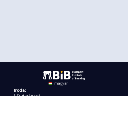
magyar
Iroda:
angol
1117 Budapest,
Ügyfélszolgálat:
Infopark stny. 1. I épület,
H-P 9:00 - 16:00
Nyilvántartási szám:
3. emelet 317. iroda
B/2020/001621
Elérhetőség:
info@bib-edu.hu