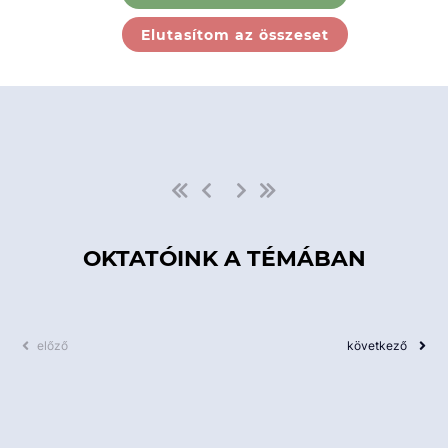
Ebben a kategóriában nincs
Elutasítom az összeset
elérhető kurzus!
OKTATÓINK A TÉMÁBAN
előző
következő