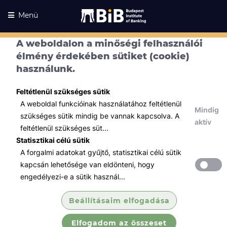
Menü
A weboldalon a minőségi felhasználói
élmény érdekében sütiket (cookie)
használunk.
Feltétlenül szükséges sütik
A weboldal funkcióinak használatához feltétlenül
Mindig
szükséges sütik mindig be vannak kapcsolva. A
aktív
feltétlenül szükséges süt...
Statisztikai célú sütik
A forgalmi adatokat gyűjtő, statisztikai célú sütik
Kurzusaink
Kurzusaink
kapcsán lehetősége van eldönteni, hogy
engedélyezi-e a sütik használ...
Minden témában
Beállításaim elfogadása
Összes
Elfogadom az összeset