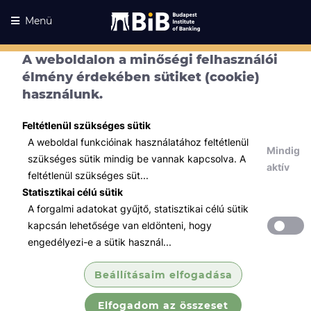
Menü
A weboldalon a minőségi felhasználói
élmény érdekében sütiket (cookie)
használunk.
Feltétlenül szükséges sütik
A weboldal funkcióinak használatához feltétlenül
Mindig
szükséges sütik mindig be vannak kapcsolva. A
aktív
feltétlenül szükséges süt...
Statisztikai célú sütik
A forgalmi adatokat gyűjtő, statisztikai célú sütik
Kurzusaink
Kurzusaink
kapcsán lehetősége van eldönteni, hogy
engedélyezi-e a sütik használ...
Minden témában
Beállításaim elfogadása
Összes
Elfogadom az összeset