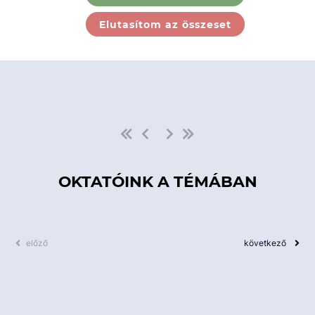
Ebben a kategóriában nincs
Elutasítom az összeset
elérhető kurzus!
OKTATÓINK A TÉMÁBAN
előző
következő