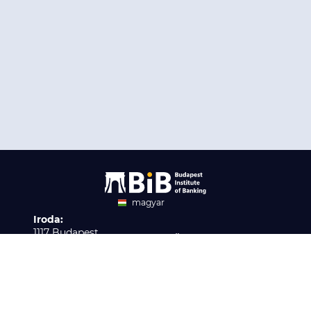
magyar
Iroda:
angol
1117 Budapest,
Ügyfélszolgálat:
Infopark stny. 1. I épület,
H-P 9:00 - 16:00
Nyilvántartási szám:
3. emelet 317. iroda
B/2020/001621
Elérhetőség:
info@bib-edu.hu