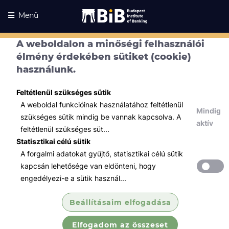
Menü
A weboldalon a minőségi felhasználói
élmény érdekében sütiket (cookie)
használunk.
Feltétlenül szükséges sütik
A weboldal funkcióinak használatához feltétlenül
Mindig
szükséges sütik mindig be vannak kapcsolva. A
aktív
feltétlenül szükséges süt...
Statisztikai célú sütik
A forgalmi adatokat gyűjtő, statisztikai célú sütik
Kurzusaink
Kurzusaink
kapcsán lehetősége van eldönteni, hogy
engedélyezi-e a sütik használ...
Minden témában
Beállításaim elfogadása
Összes
Elfogadom az összeset