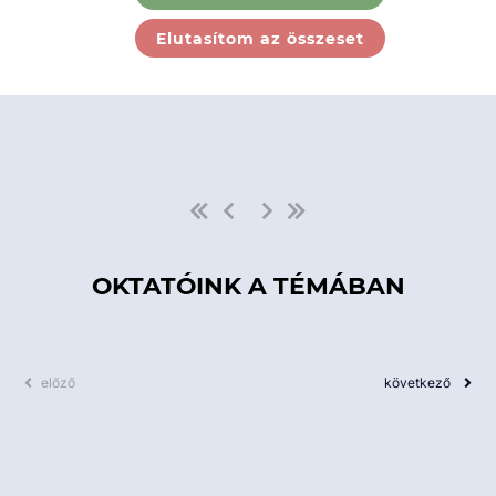
Ebben a kategóriában nincs
Elutasítom az összeset
elérhető kurzus!
OKTATÓINK A TÉMÁBAN
előző
következő