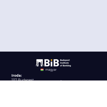
magyar
Iroda:
angol
1117 Budapest,
Ügyfélszolgálat:
Infopark stny. 1. I épület,
H-P 9:00 - 16:00
Nyilvántartási szám:
3. emelet 317. iroda
B/2020/001621
Elérhetőség:
info@bib-edu.hu