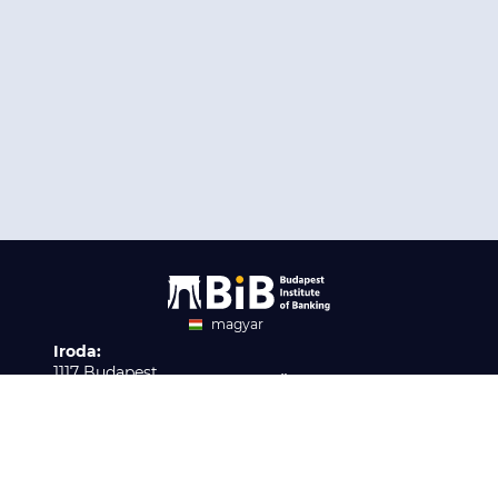
magyar
Iroda:
angol
1117 Budapest,
Ügyfélszolgálat:
Infopark stny. 1. I épület,
H-P 9:00 - 16:00
Nyilvántartási szám:
3. emelet 317. iroda
B/2020/001621
Elérhetőség:
info@bib-edu.hu