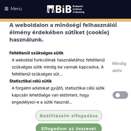
Menü
A weboldalon a minőségi felhasználói
élmény érdekében sütiket (cookie)
használunk.
Feltétlenül szükséges sütik
A weboldal funkcióinak használatához feltétlenül
Mindig
szükséges sütik mindig be vannak kapcsolva. A
aktív
feltétlenül szükséges süt...
Statisztikai célú sütik
A forgalmi adatokat gyűjtő, statisztikai célú sütik
Kurzusaink
Kurzusaink
kapcsán lehetősége van eldönteni, hogy
engedélyezi-e a sütik használ...
Minden témában
Beállításaim elfogadása
Összes
Elfogadom az összeset