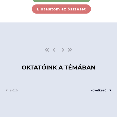
Ebben a kategóriában nincs
Elutasítom az összeset
elérhető kurzus!
OKTATÓINK A TÉMÁBAN
előző
következő