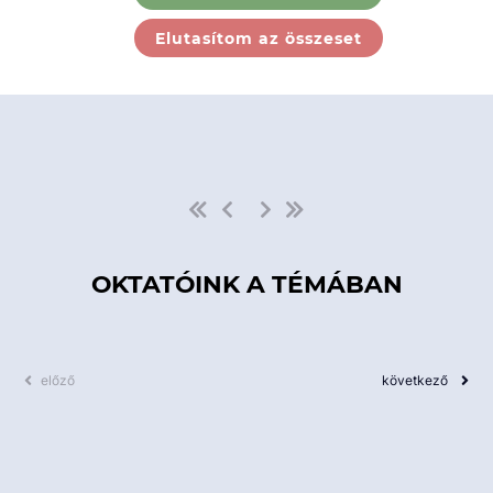
Ebben a kategóriában nincs
Elutasítom az összeset
elérhető kurzus!
OKTATÓINK A TÉMÁBAN
előző
következő