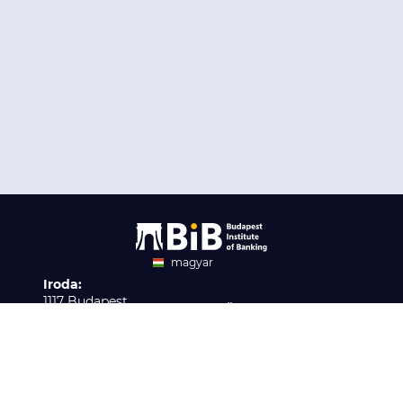
magyar
Iroda:
angol
1117 Budapest,
Ügyfélszolgálat:
Infopark stny. 1. I épület,
H-P 9:00 - 16:00
Nyilvántartási szám:
3. emelet 317. iroda
B/2020/001621
Elérhetőség:
info@bib-edu.hu