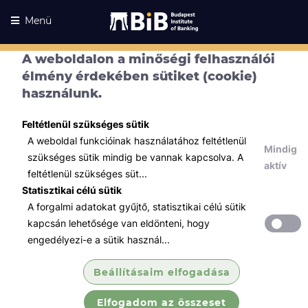
Menü
A weboldalon a minőségi felhasználói
élmény érdekében sütiket (cookie)
használunk.
Feltétlenül szükséges sütik
A weboldal funkcióinak használatához feltétlenül
Mindig
szükséges sütik mindig be vannak kapcsolva. A
aktív
feltétlenül szükséges süt...
Statisztikai célú sütik
A forgalmi adatokat gyűjtő, statisztikai célú sütik
Kurzusaink
Kurzusaink
kapcsán lehetősége van eldönteni, hogy
engedélyezi-e a sütik használ...
Minden témában
Beállításaim elfogadása
Összes
Elfogadom az összeset