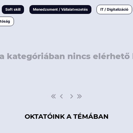
rövidebb
< 50 
Soft skill
Menedzsment / Vállalatvezetés
IT / Digitalizáció
1-3 napos
< 150
atóság
3 napnál
hosszabb
> 150
a kategóriában nincs elérhető 
OKTATÓINK A TÉMÁBAN