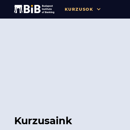
KURZUSOK
Összes
Pénzügy
Tőzsde / Tőkepiac / Befekteté
Soft skill
Menedzsment / Vállalatvezet
IT / Digitalizáció
Szabályozás / Megfelelés
Hatósági Képzések és Vizsgá
Kurzusaink
Hitelezés / Kockázatkezelés