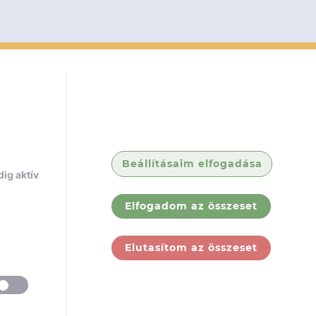
Beállításaim elfogadása
ig aktív
Elfogadom az összeset
Elutasítom az összeset
ólunk
Jogi