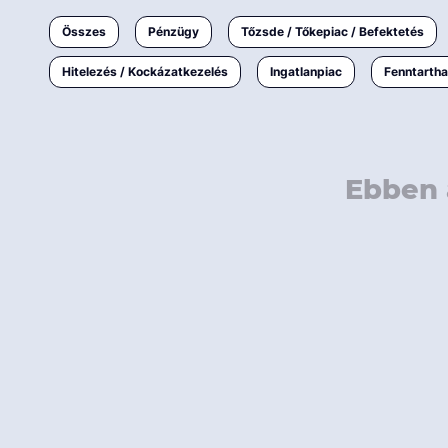
Ingatlanpiac
Összes
Pénzügy
Tőzsde / Tőkepiac / Befektetés
Fenntarthatóság
Hitelezés / Kockázatkezelés
Ingatlanpiac
Fenntarth
Ebben 