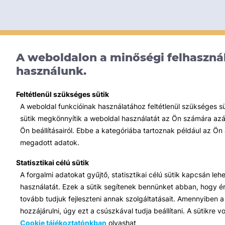
A weboldalon a minőségi felhasznál
használunk.
Feltétlenül szükséges sütik
A weboldal funkcióinak használatához feltétlenül szükséges s
sütik megkönnyítik a weboldal használatát az Ön számára azált
Ön beállításairól. Ebbe a kategóriába tartoznak például az Ön 
megadott adatok.
Statisztikai célú sütik
A forgalmi adatokat gyűjtő, statisztikai célú sütik kapcsán le
használatát. Ezek a sütik segítenek bennünket abban, hogy ért
tovább tudjuk fejleszteni annak szolgáltatásait. Amennyiben a 
hozzájárulni, úgy ezt a csúszkával tudja beállítani. A sütikre
Cookie tájékoztatónkban
olvashat