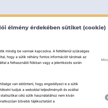
ói élmény érdekében sütiket (cookie)
ütik mindig be vannak kapcsolva. A feltétlenül szükséges
al, hogy a sütik néhány fontos információt tárolnak az
Mind
által a felhasználói fiókban vagy a jelentkezés során
hetősége van eldönteni, hogy engedélyezi-e a sütik
ékelni tudjuk a weboldal teljesítményét és ezáltal
statisztikai célú sütik használatához nem kíván
 vonatkozóan bővebb tájékoztatást a
Témáink
R