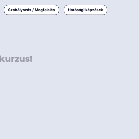
000 Ft
Online
magyar
Szabályozás / Megfelelés
Hatósági képzések
 000 Ft
Workshop
 000 Ft
E-learning
Vizsga / pótvizsga
kurzus!