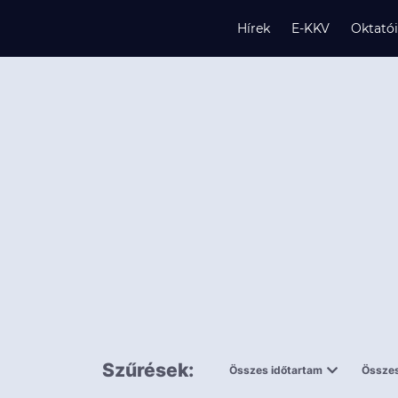
Hírek
E-KKV
Oktató
s
és
k
Szűrések:
Összes időtartam
Összes
0,5 napnál
ingy