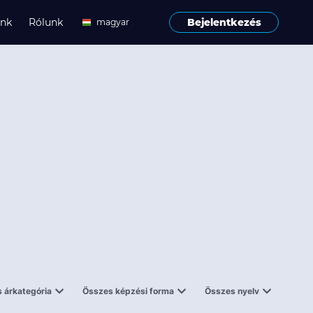
ink
Rólunk
Bejelentkezés
magyar
angol
 árkategória
Összes képzési forma
Összes nyelv
enes
Tantermi
angol