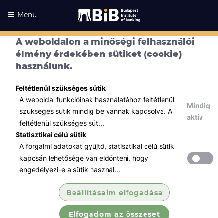
Menü
A weboldalon a minőségi felhasználói
élmény érdekében sütiket (cookie)
használunk.
Feltétlenül szükséges sütik
A weboldal funkcióinak használatához feltétlenül
Mindig
szükséges sütik mindig be vannak kapcsolva. A
aktív
feltétlenül szükséges süt...
Statisztikai célú sütik
A forgalmi adatokat gyűjtő, statisztikai célú sütik
Kurzusaink
Kurzusaink
kapcsán lehetősége van eldönteni, hogy
engedélyezi-e a sütik használ...
Minden témában
Beállításaim elfogadása
Összes
Elfogadom az összeset