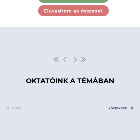
Ebben a kategóriában nincs
Elutasítom az összeset
elérhető kurzus!
OKTATÓINK A TÉMÁBAN
előző
következő