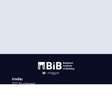
magyar
Iroda:
angol
1117 Budapest,
Ügyfélszolgálat:
Infopark stny. 1. I épület,
H-P 9:00 - 16:00
Nyilvántartási szám:
3. emelet 317. iroda
B/2020/001621
Elérhetőség:
info@bib-edu.hu