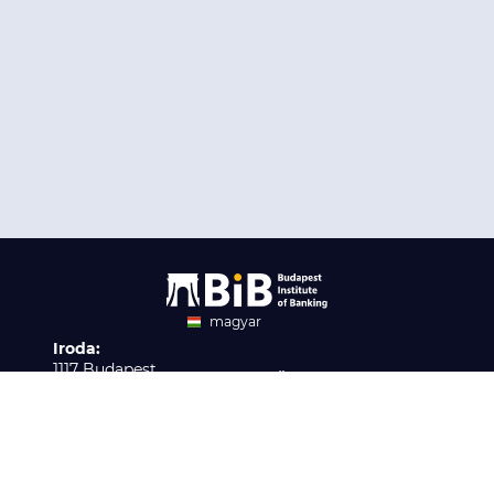
magyar
Iroda:
angol
1117 Budapest,
Ügyfélszolgálat:
Infopark stny. 1. I épület,
H-P 9:00 - 16:00
Nyilvántartási szám:
3. emelet 317. iroda
B/2020/001621
Elérhetőség:
info@bib-edu.hu