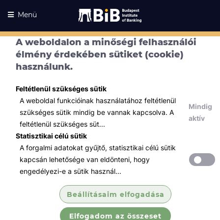
Menü
A weboldalon a minőségi felhasználói
élmény érdekében sütiket (cookie)
használunk.
Feltétlenül szükséges sütik
A weboldal funkcióinak használatához feltétlenül
Mindig
szükséges sütik mindig be vannak kapcsolva. A
aktív
feltétlenül szükséges süt...
Statisztikai célú sütik
A forgalmi adatokat gyűjtő, statisztikai célú sütik
Kurzusaink
Kurzusaink
kapcsán lehetősége van eldönteni, hogy
engedélyezi-e a sütik használ...
Minden témában
Beállításaim elfogadása
Összes
Elfogadom az összeset