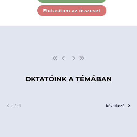
Ebben a kategóriában nincs
Elutasítom az összeset
elérhető kurzus!
OKTATÓINK A TÉMÁBAN
előző
következő