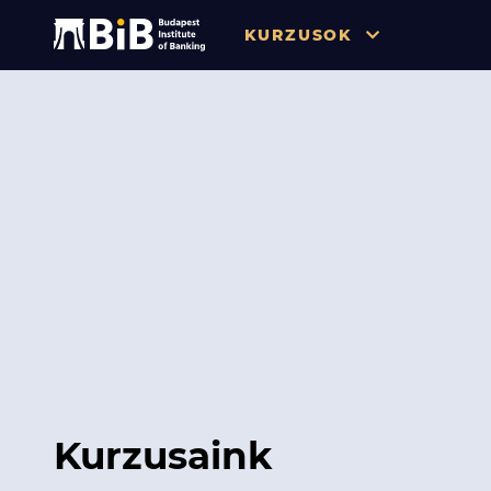
KURZUSOK
Összes
Pénzügy
Tőzsde / Tőkepiac / Befekteté
Soft skill
Menedzsment / Vállalatvezet
IT / Digitalizáció
Szabályozás / Megfelelés
Hatósági Képzések és Vizsgá
Kurzusaink
Hitelezés / Kockázatkezelés