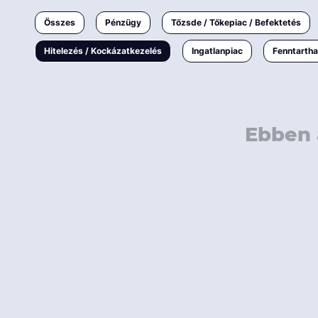
Ingatlanpiac
Összes
Pénzügy
Tőzsde / Tőkepiac / Befektetés
Fenntarthatóság
Hitelezés / Kockázatkezelés
Ingatlanpiac
Fenntarth
Ebben 