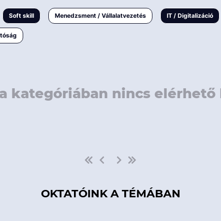
rövidebb
< 50 
Soft skill
Menedzsment / Vállalatvezetés
IT / Digitalizáció
1-3 napos
< 150
atóság
3 napnál
hosszabb
> 150
a kategóriában nincs elérhető 
OKTATÓINK A TÉMÁBAN