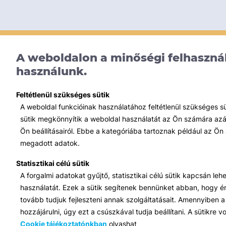
A weboldalon a minőségi felhasznál
használunk.
Feltétlenül szükséges sütik
A weboldal funkcióinak használatához feltétlenül szükséges s
sütik megkönnyítik a weboldal használatát az Ön számára azált
Ön beállításairól. Ebbe a kategóriába tartoznak például az Ön 
megadott adatok.
Statisztikai célú sütik
A forgalmi adatokat gyűjtő, statisztikai célú sütik kapcsán le
használatát. Ezek a sütik segítenek bennünket abban, hogy ért
tovább tudjuk fejleszteni annak szolgáltatásait. Amennyiben a 
hozzájárulni, úgy ezt a csúszkával tudja beállítani. A sütikre
Cookie tájékoztatónkban
olvashat