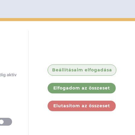
Beállításaim elfogadása
ig aktív
Elfogadom az összeset
Elutasítom az összeset
ólunk
Jogi