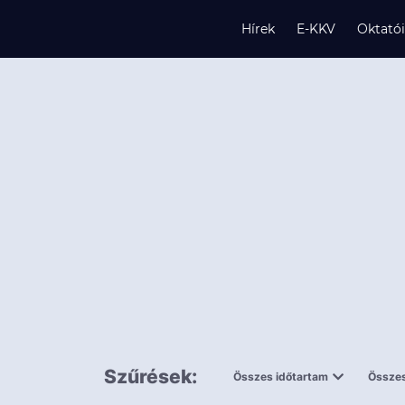
Hírek
E-KKV
Oktató
s
és
k
Szűrések:
Összes időtartam
Összes
0,5 napnál
ingy