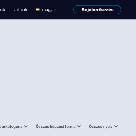
ink
Rólunk
Bejelentkezés
magyar
angol
 árkategória
Összes képzési forma
Összes nyelv
enes
Tantermi
angol