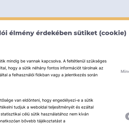
ói élmény érdekében sütiket (cookie)
ütik mindig be vannak kapcsolva. A feltétlenül szükséges
al, hogy a sütik néhány fontos információt tárolnak az
Mind
által a felhasználói fiókban vagy a jelentkezés során
hetősége van eldönteni, hogy engedélyezi-e a sütik
ékelni tudjuk a weboldal teljesítményét és ezáltal
statisztikai célú sütik használatához nem kíván
 vonatkozóan bővebb tájékoztatást a
Témáink
R