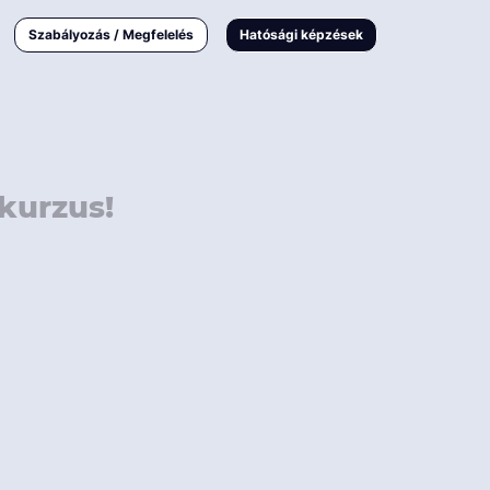
000 Ft
Online
magyar
Szabályozás / Megfelelés
Hatósági képzések
 000 Ft
Workshop
 000 Ft
E-learning
Vizsga / pótvizsga
kurzus!