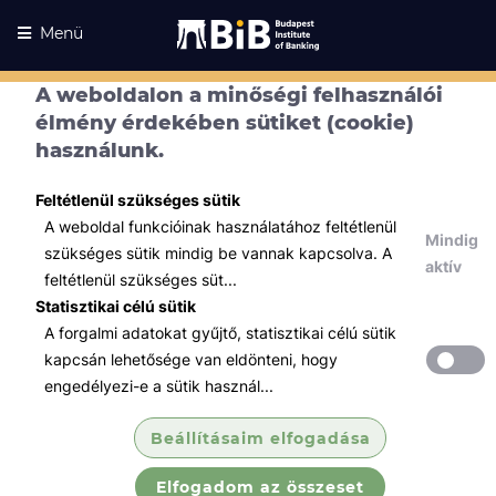
Menü
A weboldalon a minőségi felhasználói
élmény érdekében sütiket (cookie)
használunk.
Feltétlenül szükséges sütik
A weboldal funkcióinak használatához feltétlenül
Mindig
szükséges sütik mindig be vannak kapcsolva. A
Kurzusaink
aktív
Kurzusaink
feltétlenül szükséges süt...
Statisztikai célú sütik
Minden témában
A forgalmi adatokat gyűjtő, statisztikai célú sütik
kapcsán lehetősége van eldönteni, hogy
Összes
engedélyezi-e a sütik használ...
Menedzsment / Vállalatvezetés
LinkedIn Workshop: Personal
Beállításaim elfogadása
Branding és Üg...
Elfogadom az összeset