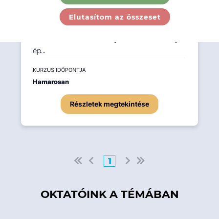
Ez a képzés azoknak a vezetőknek,
döntéshozóknak és szakértőknek szól, akik
Elutasítom az összeset
szeretnék a LinkedInt tudatosan, stratégiai
eszközként használni: saját szakmai brandjük
ép...
KURZUS IDŐPONTJA
Hamarosan
Részletek megtekintése
1
OKTATÓINK A TÉMÁBAN