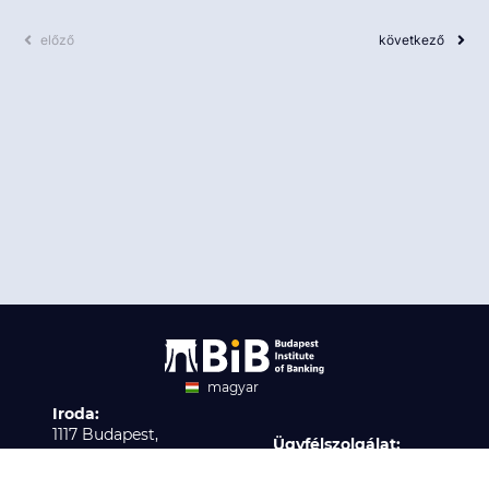
előző
következő
magyar
Iroda:
angol
1117 Budapest,
Ügyfélszolgálat:
Infopark stny. 1. I épület,
H-P 9:00 - 16:00
Nyilvántartási szám:
3. emelet 317. iroda