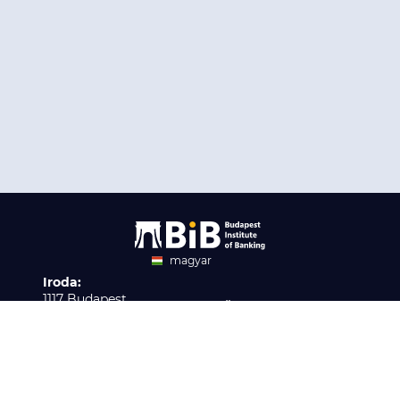
magyar
Iroda:
angol
1117 Budapest,
Ügyfélszolgálat:
Infopark stny. 1. I épület,
H-P 9:00 - 16:00
Nyilvántartási szám:
3. emelet 317. iroda
B/2020/001621
Elérhetőség:
info@bib-edu.hu