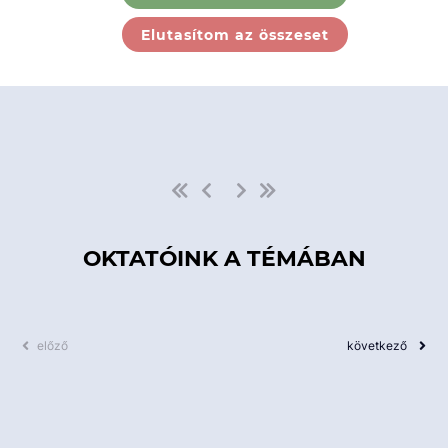
Ebben a kategóriában nincs
Elutasítom az összeset
elérhető kurzus!
OKTATÓINK A TÉMÁBAN
előző
következő