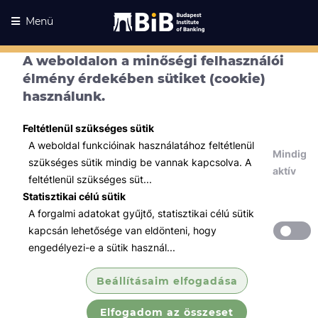
Menü
A weboldalon a minőségi felhasználói
élmény érdekében sütiket (cookie)
használunk.
Feltétlenül szükséges sütik
A weboldal funkcióinak használatához feltétlenül
Mindig
szükséges sütik mindig be vannak kapcsolva. A
aktív
feltétlenül szükséges süt...
Statisztikai célú sütik
A forgalmi adatokat gyűjtő, statisztikai célú sütik
Kurzusaink
Kurzusaink
kapcsán lehetősége van eldönteni, hogy
engedélyezi-e a sütik használ...
Minden témában
Beállításaim elfogadása
Összes
Elfogadom az összeset