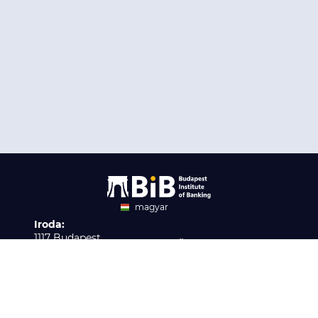
magyar
Iroda:
angol
1117 Budapest,
Ügyfélszolgálat:
Infopark stny. 1. I épület,
H-P 9:00 - 16:00
Nyilvántartási szám:
3. emelet 317. iroda
B/2020/001621
Elérhetőség:
info@bib-edu.hu