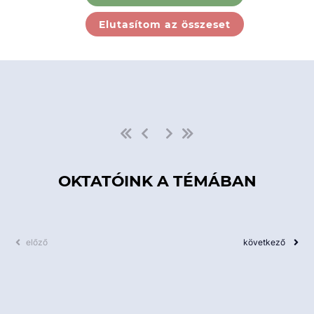
Ebben a kategóriában nincs
Elutasítom az összeset
elérhető kurzus!
OKTATÓINK A TÉMÁBAN
előző
következő