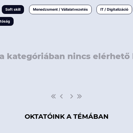
rövidebb
< 50 
Soft skill
Menedzsment / Vállalatvezetés
IT / Digitalizáció
1-3 napos
< 150
atóság
3 napnál
hosszabb
> 150
a kategóriában nincs elérhető 
OKTATÓINK A TÉMÁBAN