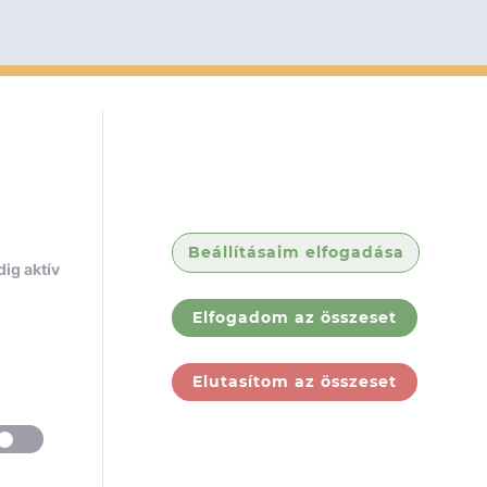
Beállításaim elfogadása
ig aktív
Elfogadom az összeset
Elutasítom az összeset
ólunk
Jogi