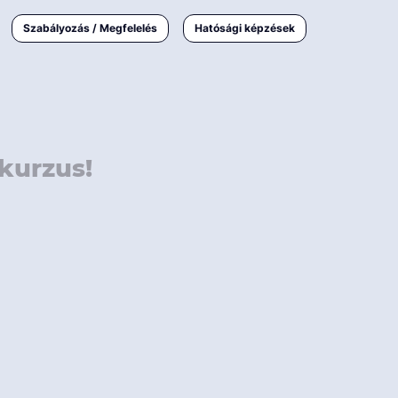
000 Ft
Online
magyar
Szabályozás / Megfelelés
Hatósági képzések
 000 Ft
Workshop
 000 Ft
E-learning
Vizsga / pótvizsga
kurzus!