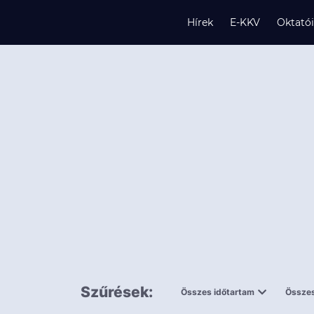
Hírek
E-KKV
Oktató
s
és
k
Szűrések:
Összes időtartam
Összes
0,5 napnál
ingy