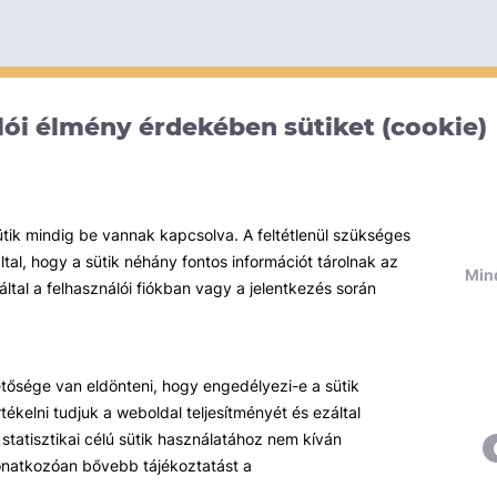
ói élmény érdekében sütiket (cookie)
ütik mindig be vannak kapcsolva. A feltétlenül szükséges
al, hogy a sütik néhány fontos információt tárolnak az
Mind
által a felhasználói fiókban vagy a jelentkezés során
hetősége van eldönteni, hogy engedélyezi-e a sütik
ékelni tudjuk a weboldal teljesítményét és ezáltal
statisztikai célú sütik használatához nem kíván
 vonatkozóan bővebb tájékoztatást a
Témáink
R