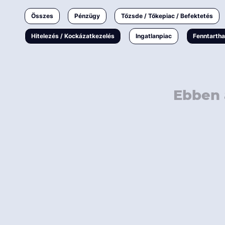
Ingatlanpiac
Összes
Pénzügy
Tőzsde / Tőkepiac / Befektetés
Fenntarthatóság
Hitelezés / Kockázatkezelés
Ingatlanpiac
Fenntarth
Ebben 