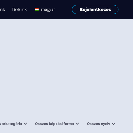
ink
Rólunk
Bejelentkezés
magyar
angol
 árkategória
Összes képzési forma
Összes nyelv
enes
Tantermi
angol