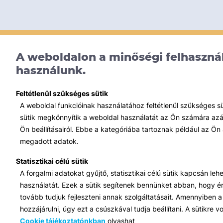
A weboldalon a minőségi felhasznál
használunk.
Feltétlenül szükséges sütik
A weboldal funkcióinak használatához feltétlenül szükséges s
sütik megkönnyítik a weboldal használatát az Ön számára azált
Ön beállításairól. Ebbe a kategóriába tartoznak például az Ön 
megadott adatok.
Statisztikai célú sütik
A forgalmi adatokat gyűjtő, statisztikai célú sütik kapcsán le
használatát. Ezek a sütik segítenek bennünket abban, hogy ért
tovább tudjuk fejleszteni annak szolgáltatásait. Amennyiben a 
hozzájárulni, úgy ezt a csúszkával tudja beállítani. A sütikre
Cookie tájékoztatónkban
olvashat