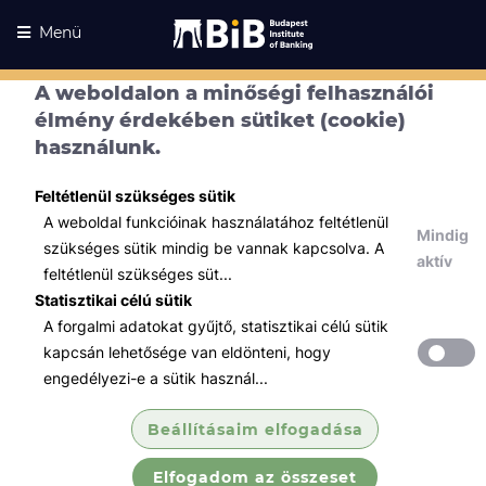
Menü
A weboldalon a minőségi felhasználói
élmény érdekében sütiket (cookie)
használunk.
Feltétlenül szükséges sütik
A weboldal funkcióinak használatához feltétlenül
Mindig
szükséges sütik mindig be vannak kapcsolva. A
aktív
feltétlenül szükséges süt...
Statisztikai célú sütik
A forgalmi adatokat gyűjtő, statisztikai célú sütik
Kurzusaink
Kurzusaink
kapcsán lehetősége van eldönteni, hogy
engedélyezi-e a sütik használ...
Minden témában
Beállításaim elfogadása
Összes
Elfogadom az összeset