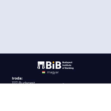
magyar
Iroda:
angol
1117 Budapest,
Ügyfélszolgálat:
Infopark stny. 1. I épület,
H-P 9:00 - 16:00
Nyilvántartási szám:
3. emelet 317. iroda
B/2020/001621
Elérhetőség:
info@bib-edu.hu