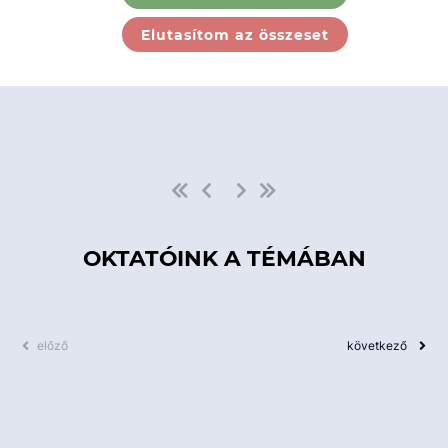
Ebben a kategóriában nincs
Elutasítom az összeset
elérhető kurzus!
OKTATÓINK A TÉMÁBAN
előző
következő