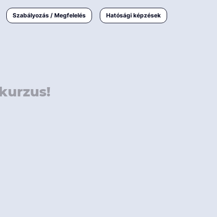
000 Ft
Online
magyar
Szabályozás / Megfelelés
Hatósági képzések
 000 Ft
Workshop
 000 Ft
E-learning
Vizsga / pótvizsga
kurzus!