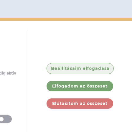
Beállításaim elfogadása
ig aktív
Elfogadom az összeset
Elutasítom az összeset
ólunk
Jogi