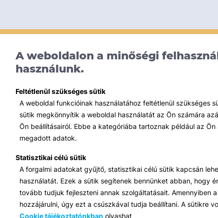
A weboldalon a minőségi felhasznál
használunk.
Feltétlenül szükséges sütik
A weboldal funkcióinak használatához feltétlenül szükséges s
sütik megkönnyítik a weboldal használatát az Ön számára azált
Ön beállításairól. Ebbe a kategóriába tartoznak például az Ön 
megadott adatok.
Statisztikai célú sütik
A forgalmi adatokat gyűjtő, statisztikai célú sütik kapcsán le
használatát. Ezek a sütik segítenek bennünket abban, hogy ért
tovább tudjuk fejleszteni annak szolgáltatásait. Amennyiben a 
hozzájárulni, úgy ezt a csúszkával tudja beállítani. A sütikre
Cookie tájékoztatónkban
olvashat