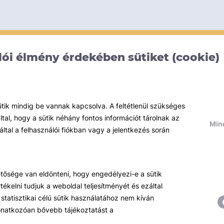
ói élmény érdekében sütiket (cookie)
ütik mindig be vannak kapcsolva. A feltétlenül szükséges
al, hogy a sütik néhány fontos információt tárolnak az
Mind
által a felhasználói fiókban vagy a jelentkezés során
hetősége van eldönteni, hogy engedélyezi-e a sütik
ékelni tudjuk a weboldal teljesítményét és ezáltal
statisztikai célú sütik használatához nem kíván
 vonatkozóan bővebb tájékoztatást a
Témáink
R