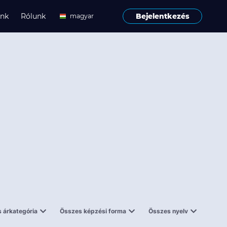
ink
Rólunk
Bejelentkezés
magyar
angol
 árkategória
Összes képzési forma
Összes nyelv
enes
Tantermi
angol