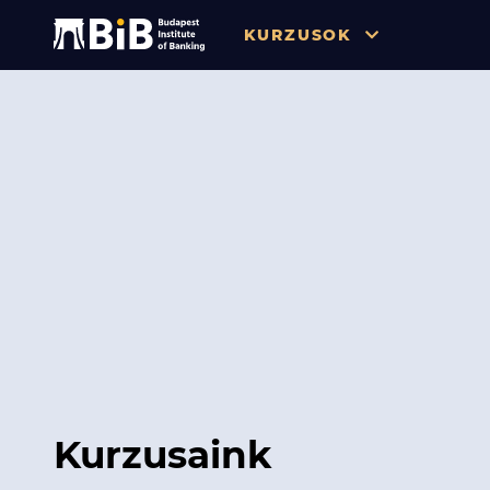
KURZUSOK
Összes
Pénzügy
Tőzsde / Tőkepiac / Befekteté
Soft skill
Menedzsment / Vállalatvezet
IT / Digitalizáció
Szabályozás / Megfelelés
Hatósági Képzések és Vizsgá
Kurzusaink
Hitelezés / Kockázatkezelés