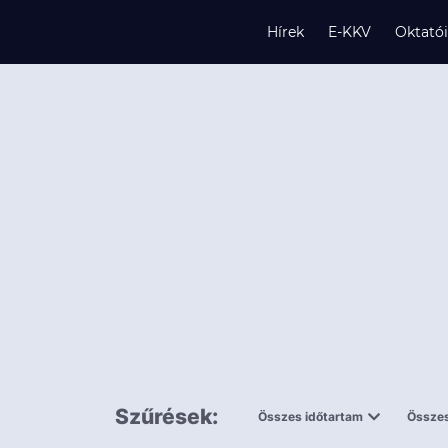
Hírek
E-KKV
Oktató
s
és
k
Szűrések:
Összes időtartam
Összes
0,5 napnál
ingy