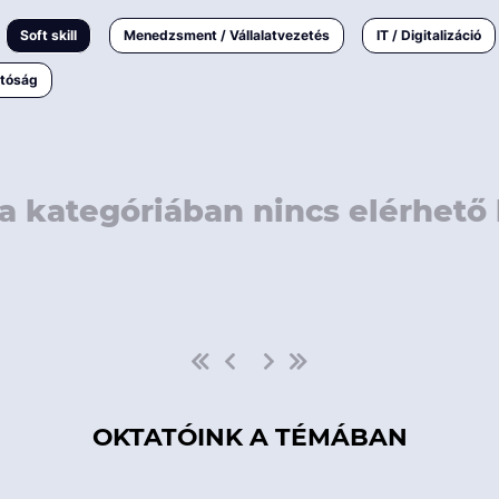
rövidebb
< 50 
Soft skill
Menedzsment / Vállalatvezetés
IT / Digitalizáció
1-3 napos
< 150
atóság
3 napnál
hosszabb
> 150
a kategóriában nincs elérhető 
OKTATÓINK A TÉMÁBAN