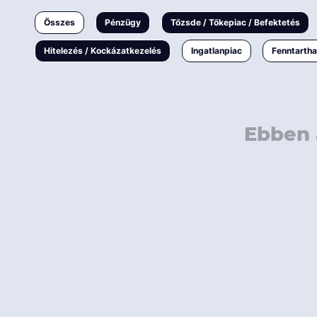
Ingatlanpiac
Összes
Pénzügy
Tőzsde / Tőkepiac / Befektetés
Fenntarthatóság
Hitelezés / Kockázatkezelés
Ingatlanpiac
Fenntarth
Ebben 