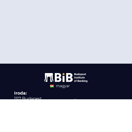
magyar
Iroda:
angol
1117 Budapest,
Ügyfélszolgálat:
Infopark stny. 1. I épület,
H-P 9:00 - 16:00
Nyilvántartási szám:
3. emelet 317. iroda
B/2020/001621
Elérhetőség:
info@bib-edu.hu