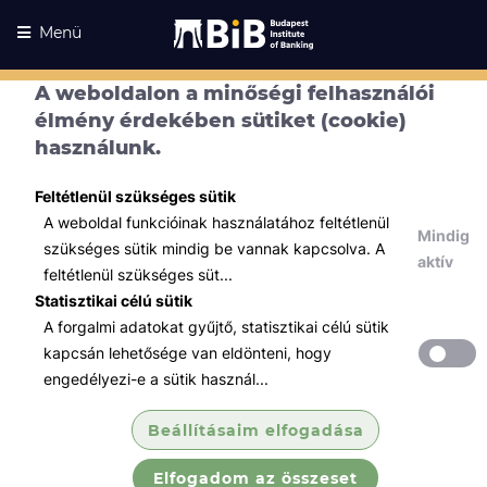
Menü
A weboldalon a minőségi felhasználói
élmény érdekében sütiket (cookie)
használunk.
Feltétlenül szükséges sütik
A weboldal funkcióinak használatához feltétlenül
Mindig
szükséges sütik mindig be vannak kapcsolva. A
aktív
feltétlenül szükséges süt...
Statisztikai célú sütik
A forgalmi adatokat gyűjtő, statisztikai célú sütik
Kurzusaink
Kurzusaink
kapcsán lehetősége van eldönteni, hogy
engedélyezi-e a sütik használ...
Minden témában
Beállításaim elfogadása
Összes
Elfogadom az összeset