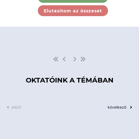
Ebben a kategóriában nincs
Elutasítom az összeset
elérhető kurzus!
OKTATÓINK A TÉMÁBAN
előző
következő