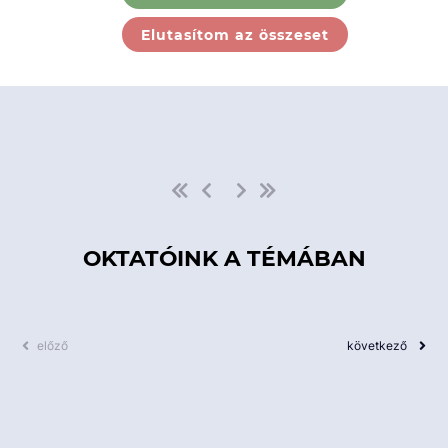
Ebben a kategóriában nincs
Elutasítom az összeset
elérhető kurzus!
OKTATÓINK A TÉMÁBAN
előző
következő