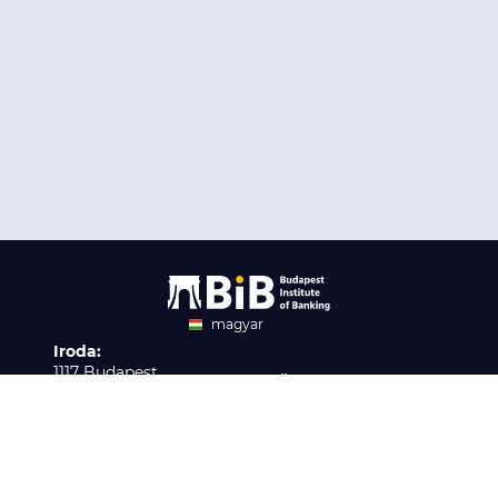
magyar
Iroda:
angol
1117 Budapest,
Ügyfélszolgálat:
Infopark stny. 1. I épület,
H-P 9:00 - 16:00
Nyilvántartási szám:
3. emelet 317. iroda
B/2020/001621
Elérhetőség:
info@bib-edu.hu