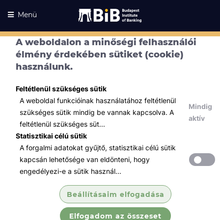
Menü
A weboldalon a minőségi felhasználói
élmény érdekében sütiket (cookie)
használunk.
Feltétlenül szükséges sütik
A weboldal funkcióinak használatához feltétlenül
Mindig
szükséges sütik mindig be vannak kapcsolva. A
aktív
feltétlenül szükséges süt...
Statisztikai célú sütik
A forgalmi adatokat gyűjtő, statisztikai célú sütik
Kurzusaink
Kurzusaink
kapcsán lehetősége van eldönteni, hogy
engedélyezi-e a sütik használ...
Minden témában
Beállításaim elfogadása
Összes
Elfogadom az összeset