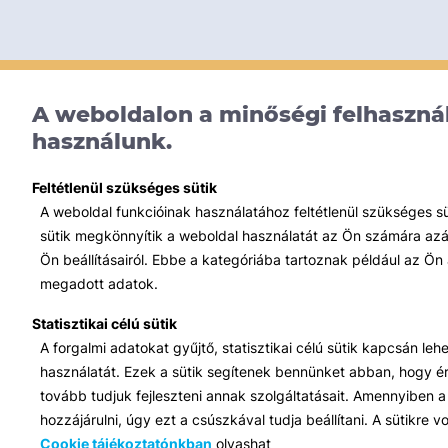
A weboldalon a minőségi felhasznál
használunk.
Feltétlenül szükséges sütik
A weboldal funkcióinak használatához feltétlenül szükséges s
sütik megkönnyítik a weboldal használatát az Ön számára azált
Ön beállításairól. Ebbe a kategóriába tartoznak például az Ön 
megadott adatok.
Statisztikai célú sütik
A forgalmi adatokat gyűjtő, statisztikai célú sütik kapcsán le
használatát. Ezek a sütik segítenek bennünket abban, hogy ért
tovább tudjuk fejleszteni annak szolgáltatásait. Amennyiben a 
hozzájárulni, úgy ezt a csúszkával tudja beállítani. A sütikre
Cookie tájékoztatónkban
olvashat