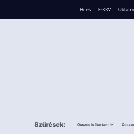
Hírek
E-KKV
Oktató
s
és
k
Szűrések:
Összes időtartam
Összes
0,5 napnál
ingy