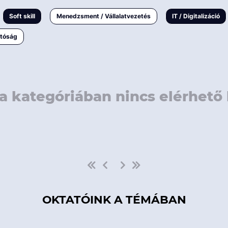
rövidebb
< 50 
Soft skill
Menedzsment / Vállalatvezetés
IT / Digitalizáció
1-3 napos
< 150
atóság
3 napnál
hosszabb
> 150
a kategóriában nincs elérhető 
OKTATÓINK A TÉMÁBAN