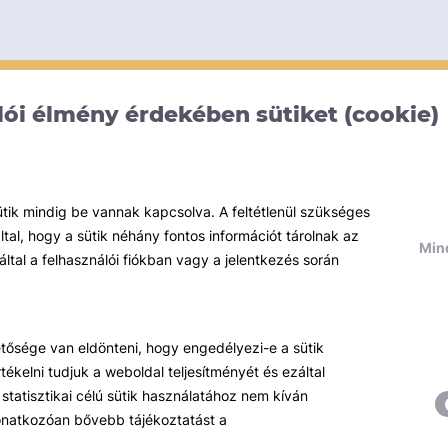
ói élmény érdekében sütiket (cookie)
ütik mindig be vannak kapcsolva. A feltétlenül szükséges
al, hogy a sütik néhány fontos információt tárolnak az
Mind
által a felhasználói fiókban vagy a jelentkezés során
hetősége van eldönteni, hogy engedélyezi-e a sütik
ékelni tudjuk a weboldal teljesítményét és ezáltal
statisztikai célú sütik használatához nem kíván
 vonatkozóan bővebb tájékoztatást a
Témáink
R