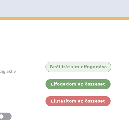
Beállításaim elfogadása
ig aktív
Elfogadom az összeset
Elutasítom az összeset
ólunk
Jogi