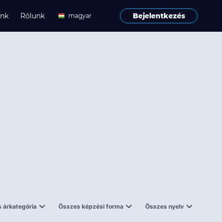
ink
Rólunk
Bejelentkezés
magyar
angol
 árkategória
Összes képzési forma
Összes nyelv
enes
Tantermi
angol