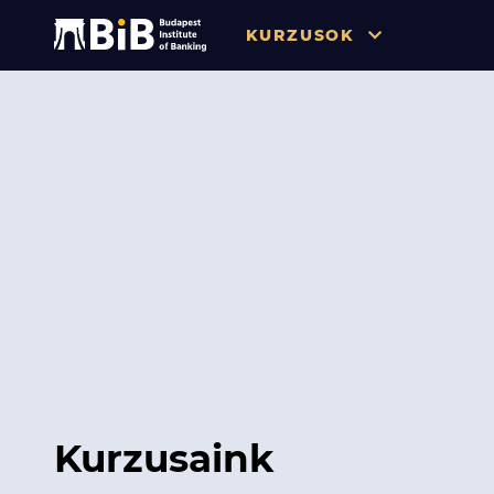
KURZUSOK
Összes
Pénzügy
Tőzsde / Tőkepiac / Befekteté
Soft skill
Menedzsment / Vállalatvezet
IT / Digitalizáció
Szabályozás / Megfelelés
Hatósági Képzések és Vizsgá
Kurzusaink
Hitelezés / Kockázatkezelés