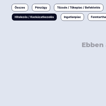
Ingatlanpiac
Összes
Pénzügy
Tőzsde / Tőkepiac / Befektetés
Fenntarthatóság
Hitelezés / Kockázatkezelés
Ingatlanpiac
Fenntarth
Ebben 