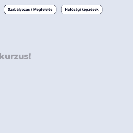
000 Ft
Online
magyar
Szabályozás / Megfelelés
Hatósági képzések
 000 Ft
Workshop
 000 Ft
E-learning
Vizsga / pótvizsga
kurzus!