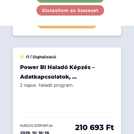
266 573 Ft
KURZUS IDŐPONTJA
Kezdés 2026. 10. 02...
Elutasítom az összeset
Részletek megtekintése
IT / Digitalizáció
Power BI Haladó Képzés –
Adatkapcsolatok, ...
2 napos haladó program.
210 693 Ft
KURZUS IDŐPONTJA
2026. 10. 16-19.