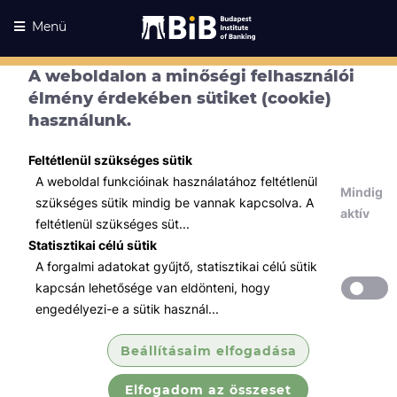
Menü
A weboldalon a minőségi felhasználói
Kurzusaink
élmény érdekében sütiket (cookie)
Kurzusaink
használunk.
Minden témában
Feltétlenül szükséges sütik
Összes
A weboldal funkcióinak használatához feltétlenül
Mindig
Pénzügy
szükséges sütik mindig be vannak kapcsolva. A
aktív
feltétlenül szükséges süt...
MS Excel makrók
Statisztikai célú sütik
pénzügyeseknek
A forgalmi adatokat gyűjtő, statisztikai célú sütik
A kurzus résztvevői saját laptopjukon
kapcsán lehetősége van eldönteni, hogy
dolgozva megismerik a makró rögzítés és
engedélyezi-e a sütik használ...
írás alapjait.
Beállításaim elfogadása
Elfogadom az összeset