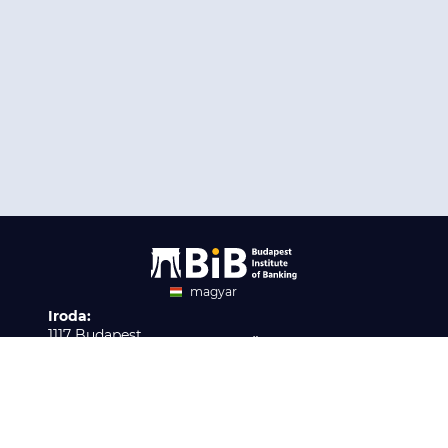
magyar
Iroda:
angol
1117 Budapest,
Ügyfélszolgálat:
Infopark stny. 1. I épület,
H-P 9:00 - 16:00
Nyilvántartási szám:
3. emelet 317. iroda
B/2020/001621
Elérhetőség:
info@bib-edu.hu