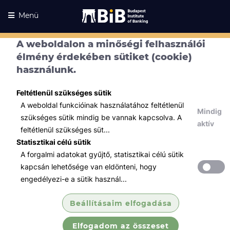
Menü
A weboldalon a minőségi felhasználói
élmény érdekében sütiket (cookie)
használunk.
Feltétlenül szükséges sütik
A weboldal funkcióinak használatához feltétlenül
Mindig
szükséges sütik mindig be vannak kapcsolva. A
aktív
feltétlenül szükséges süt...
Statisztikai célú sütik
A forgalmi adatokat gyűjtő, statisztikai célú sütik
Kurzusaink
Kurzusaink
kapcsán lehetősége van eldönteni, hogy
engedélyezi-e a sütik használ...
Minden témában
Beállításaim elfogadása
Összes
Elfogadom az összeset