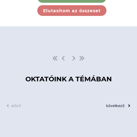
Ebben a kategóriában nincs
Elutasítom az összeset
elérhető kurzus!
OKTATÓINK A TÉMÁBAN
előző
következő