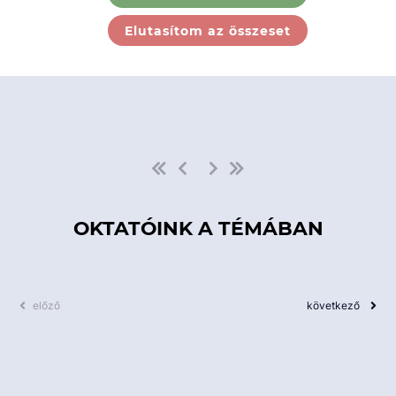
Ebben a kategóriában nincs
Elutasítom az összeset
elérhető kurzus!
OKTATÓINK A TÉMÁBAN
előző
következő