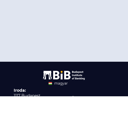
magyar
Iroda:
angol
1117 Budapest,
Ügyfélszolgálat:
Infopark stny. 1. I épület,
H-P 9:00 - 16:00
Nyilvántartási szám:
3. emelet 317. iroda
B/2020/001621
Elérhetőség:
info@bib-edu.hu