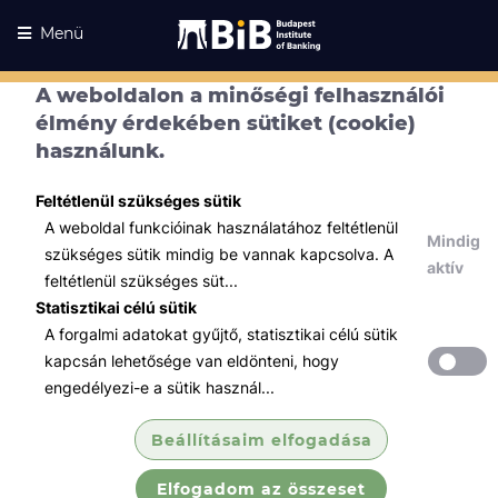
Menü
A weboldalon a minőségi felhasználói
élmény érdekében sütiket (cookie)
használunk.
Feltétlenül szükséges sütik
A weboldal funkcióinak használatához feltétlenül
Mindig
szükséges sütik mindig be vannak kapcsolva. A
aktív
feltétlenül szükséges süt...
Statisztikai célú sütik
A forgalmi adatokat gyűjtő, statisztikai célú sütik
Kurzusaink
Kurzusaink
kapcsán lehetősége van eldönteni, hogy
engedélyezi-e a sütik használ...
Minden témában
Beállításaim elfogadása
Összes
Elfogadom az összeset