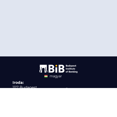
magyar
Iroda:
angol
1117 Budapest,
Ügyfélszolgálat:
Infopark stny. 1. I épület,
H-P 9:00 - 16:00
Nyilvántartási szám:
3. emelet 317. iroda
B/2020/001621
Elérhetőség:
info@bib-edu.hu