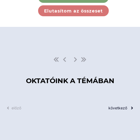
Ebben a kategóriában nincs
Elutasítom az összeset
elérhető kurzus!
OKTATÓINK A TÉMÁBAN
előző
következő