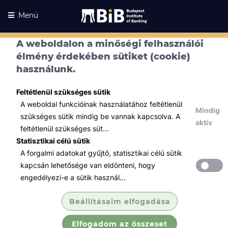
Menü
A weboldalon a minőségi felhasználói
élmény érdekében sütiket (cookie)
használunk.
Feltétlenül szükséges sütik
A weboldal funkcióinak használatához feltétlenül
Mindig
szükséges sütik mindig be vannak kapcsolva. A
aktív
feltétlenül szükséges süt...
Statisztikai célú sütik
A forgalmi adatokat gyűjtő, statisztikai célú sütik
Kurzusaink
Kurzusaink
kapcsán lehetősége van eldönteni, hogy
engedélyezi-e a sütik használ...
Minden témában
Beállításaim elfogadása
Összes
Elfogadom az összeset