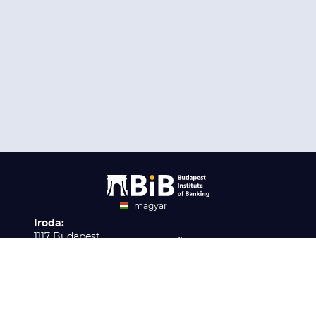
magyar
Iroda:
angol
1117 Budapest,
Ügyfélszolgálat:
Infopark stny. 1. I épület,
H-P 9:00 - 16:00
Nyilvántartási szám:
3. emelet 317. iroda
B/2020/001621
Elérhetőség:
info@bib-edu.hu