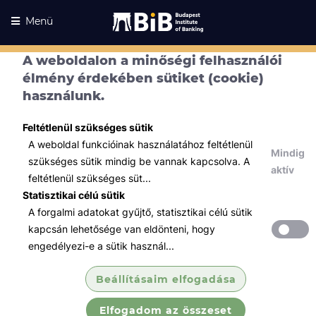
Menü
A weboldalon a minőségi felhasználói
élmény érdekében sütiket (cookie)
használunk.
Feltétlenül szükséges sütik
A weboldal funkcióinak használatához feltétlenül
Mindig
szükséges sütik mindig be vannak kapcsolva. A
aktív
feltétlenül szükséges süt...
Statisztikai célú sütik
A forgalmi adatokat gyűjtő, statisztikai célú sütik
Kurzusaink
Kurzusaink
kapcsán lehetősége van eldönteni, hogy
engedélyezi-e a sütik használ...
Minden témában
Beállításaim elfogadása
Összes
Elfogadom az összeset