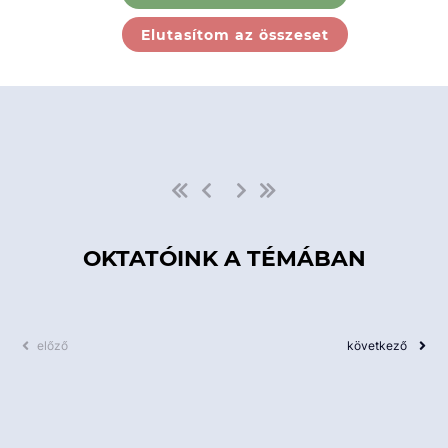
Ebben a kategóriában nincs
Elutasítom az összeset
elérhető kurzus!
OKTATÓINK A TÉMÁBAN
előző
következő