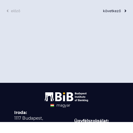
előző
következő
magyar
Iroda:
angol
1117 Budapest,
Ügyfélszolgálat:
Infopark stny. 1. I épület,
H-P 9:00 - 16:00
Nyilvántartási szám:
3. emelet 317. iroda