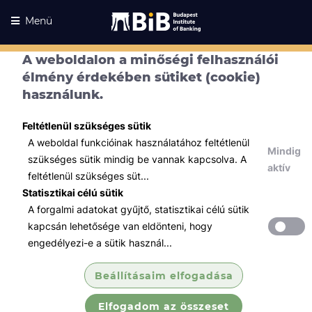
Menü
A weboldalon a minőségi felhasználói
élmény érdekében sütiket (cookie)
használunk.
Feltétlenül szükséges sütik
A weboldal funkcióinak használatához feltétlenül
Mindig
szükséges sütik mindig be vannak kapcsolva. A
Kurzusaink
aktív
Kurzusaink
feltétlenül szükséges süt...
Statisztikai célú sütik
Minden témában
A forgalmi adatokat gyűjtő, statisztikai célú sütik
kapcsán lehetősége van eldönteni, hogy
Összes
engedélyezi-e a sütik használ...
IT / Digitalizáció
Adatvizualizáció és -elemzés
Beállításaim elfogadása
Power BI segí...
Elfogadom az összeset