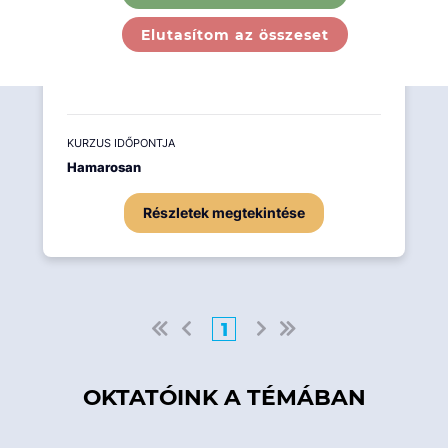
2 napos alapozó program.
Elutasítom az összeset
KURZUS IDŐPONTJA
Hamarosan
Részletek megtekintése
1
OKTATÓINK A TÉMÁBAN