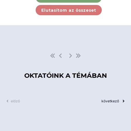
Ebben a kategóriában nincs
Elutasítom az összeset
elérhető kurzus!
OKTATÓINK A TÉMÁBAN
előző
következő