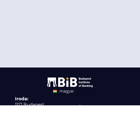
magyar
Iroda:
angol
1117 Budapest,
Ügyfélszolgálat:
Infopark stny. 1. I épület,
H-P 9:00 - 16:00
Nyilvántartási szám:
3. emelet 317. iroda
B/2020/001621
Elérhetőség:
info@bib-edu.hu