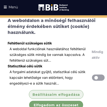
Menü
A weboldalon a minőségi felhasználói
élmény érdekében sütiket (cookie)
használunk.
Feltétlenül szükséges sütik
A weboldal funkcióinak használatához feltétlenül
Mindig
szükséges sütik mindig be vannak kapcsolva. A
aktív
feltétlenül szükséges süt...
Statisztikai célú sütik
A forgalmi adatokat gyűjtő, statisztikai célú sütik
Kurzusaink
Kurzusaink
kapcsán lehetősége van eldönteni, hogy
engedélyezi-e a sütik használ...
Minden témában
Beállításaim elfogadása
Összes
Elfogadom az összeset