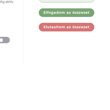
ig aktív
Elfogadom az összeset
Elutasítom az összeset
ólunk
Jogi
dokumentumok
rek
ólunk
GY.I.K.
tatóink
ÁSZF
jelentkezés
Adatkezelési
tájékoztató
Felhasználási
feltételek
Társaság adatai
Panaszbejelentés
Cookie Tájékoztató