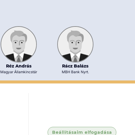
Réz András
Rácz Balázs
Dr. Szabó 
Magyar Államkincstár
MBH Bank Nyrt.
Gárdos Mosony
Ügyvédi I
Beállításaim elfogadása