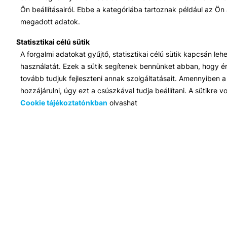
Ön beállításairól. Ebbe a kategóriába tartoznak például az Ön 
megadott adatok.
Statisztikai célú sütik
A forgalmi adatokat gyűjtő, statisztikai célú sütik kapcsán le
használatát. Ezek a sütik segítenek bennünket abban, hogy ért
tovább tudjuk fejleszteni annak szolgáltatásait. Amennyiben a 
hozzájárulni, úgy ezt a csúszkával tudja beállítani. A sütikre
Cookie tájékoztatónkban
olvashat
Iroda:
1117 Budapest, Infopark stny. 1. I épület, 3. emelet 317. iroda
Elérhetőség:
info@bib-edu.hu
Ügyfélszolgálat:
H-P 9:00 - 16:00
Nyilvántartási szám:
B/2020/001621
Felnőttképzési engedély száma:
E/2020/000263