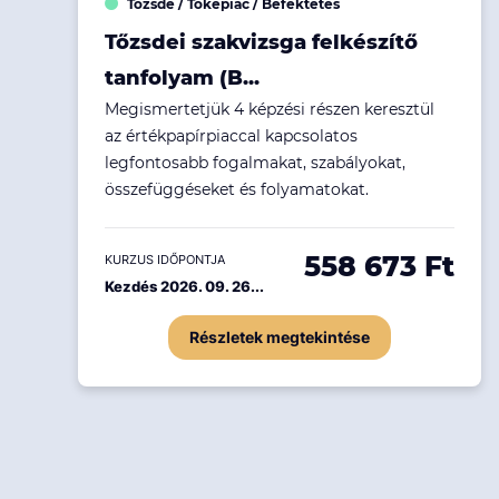
Tőzsde / Tőkepiac / Befektetés
Ingatlanpiac
Tőzsdei szakvizsga felkészítő
Fenntarthatóság
tanfolyam (B...
Megismertetjük 4 képzési részen keresztül
az értékpapírpiaccal kapcsolatos
legfontosabb fogalmakat, szabályokat,
összefüggéseket és folyamatokat.
558 673 Ft
KURZUS IDŐPONTJA
Kezdés 2026. 09. 26...
Részletek megtekintése