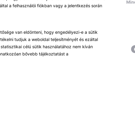
Mind
által a felhasználói fiókban vagy a jelentkezés során
hetősége van eldönteni, hogy engedélyezi-e a sütik
ékelni tudjuk a weboldal teljesítményét és ezáltal
statisztikai célú sütik használatához nem kíván
Témáink
R
 vonatkozóan bővebb tájékoztatást a
Pénzügy
Hí
Tőzsde / Tőkepiac / Befektetés
R
Soft skill
Ok
Menedzsment / Vállalatvezetés
Be
IT / Digitalizáció
Szabályozás / Megfelelés
Hatósági képzések
Hitelezés / Kockázatkezelés
Ingatlanpiac
Fenntarthatóság