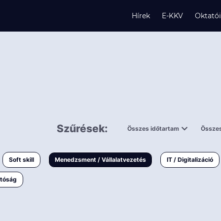
Hírek
E-KKV
Oktató
s
és
Szűrések:
Összes időtartam
Összes
0,5 napnál
ingy
rövidebb
< 50 
Soft skill
Menedzsment / Vállalatvezetés
IT / Digitalizáció
1-3 napos
< 150
atóság
3 napnál
k
hosszabb
> 150