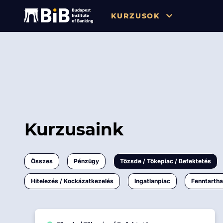
KURZUSOK
Összes
Pénzügy
Tőzsde / Tőkepiac / Befekteté
Soft skill
Kurzusaink
Menedzsment / Vállalatvezet
IT / Digitalizáció
Összes
Pénzügy
Tőzsde / Tőkepiac / Befektetés
Szabályozás / Megfelelés
Hitelezés / Kockázatkezelés
Ingatlanpiac
Fenntarth
Hatósági Képzések és Vizsgá
Hitelezés / Kockázatkezelés