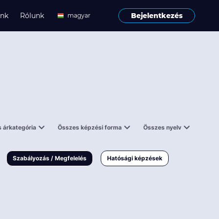
ink
Rólunk
Bejelentkezés
magyar
angol
 árkategória
Összes képzési forma
Összes nyelv
enes
Tantermi
angol
000 Ft
Online
magyar
Szabályozás / Megfelelés
Hatósági képzések
 000 Ft
Workshop
 000 Ft
E-learning
Vizsga / pótvizsga