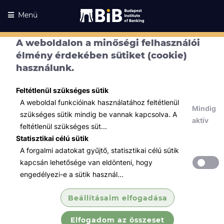
Menü
A weboldalon a minőségi felhasználói
élmény érdekében sütiket (cookie)
használunk.
Feltétlenül szükséges sütik
A weboldal funkcióinak használatához feltétlenül
Kurzusaink
Mindig
szükséges sütik mindig be vannak kapcsolva. A
Kurzusaink
aktív
feltétlenül szükséges süt...
Minden témában
Statisztikai célú sütik
A forgalmi adatokat gyűjtő, statisztikai célú sütik
Összes
kapcsán lehetősége van eldönteni, hogy
Szabályozás / Megfelelés
engedélyezi-e a sütik használ...
IV. - Képesített pénzmosás és
Beállításaim elfogadása
terrorizmus-...
Elfogadom az összeset
A Képesített pénzmosás-megelőzési képzés