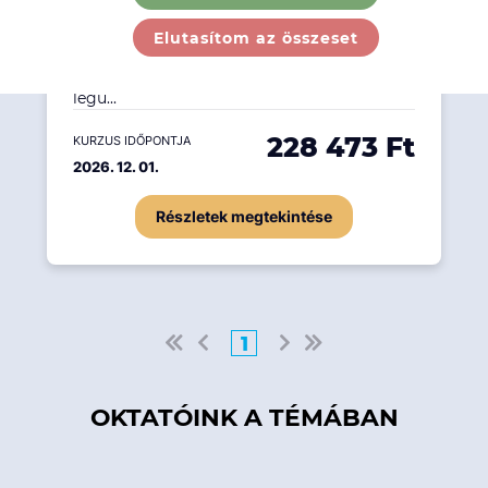
IV. modulja a haladó AML/CFT szakemberek
Elutasítom az összeset
számára nyújt átfogó, gyakorlatközpontú
felkészítést a pénzmosás elleni küzdelem
legú...
228 473 Ft
KURZUS IDŐPONTJA
2026. 12. 01.
Részletek megtekintése
1
OKTATÓINK A TÉMÁBAN