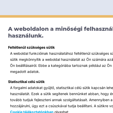
A weboldalon a minőségi felhasznál
használunk.
Feltétlenül szükséges sütik
A weboldal funkcióinak használatához feltétlenül szükséges s
sütik megkönnyítik a weboldal használatát az Ön számára azált
Ön beállításairól. Ebbe a kategóriába tartoznak például az Ön 
megadott adatok.
Statisztikai célú sütik
A forgalmi adatokat gyűjtő, statisztikai célú sütik kapcsán le
használatát. Ezek a sütik segítenek bennünket abban, hogy ért
tovább tudjuk fejleszteni annak szolgáltatásait. Amennyiben a 
hozzájárulni, úgy ezt a csúszkával tudja beállítani. A sütikre
Cookie tájékoztatónkban
olvashat