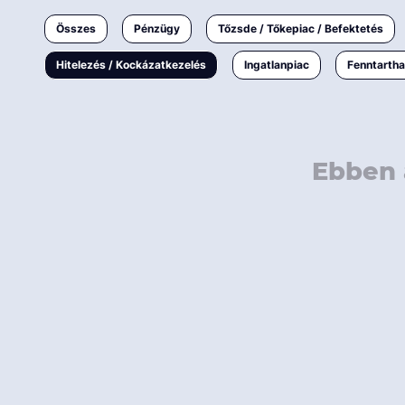
Ingatlanpiac
Összes
Pénzügy
Tőzsde / Tőkepiac / Befektetés
Fenntarthatóság
Hitelezés / Kockázatkezelés
Ingatlanpiac
Fenntarth
Ebben 