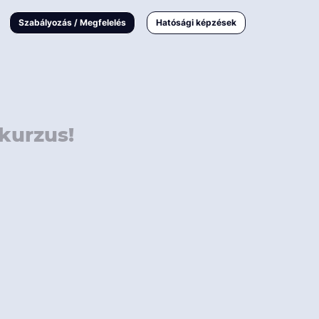
000 Ft
Online
magyar
Szabályozás / Megfelelés
Hatósági képzések
 000 Ft
Workshop
 000 Ft
E-learning
Vizsga / pótvizsga
kurzus!