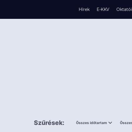
Hírek
E-KKV
Oktató
s
és
k
Szűrések:
Összes időtartam
Összes
0,5 napnál
ingy