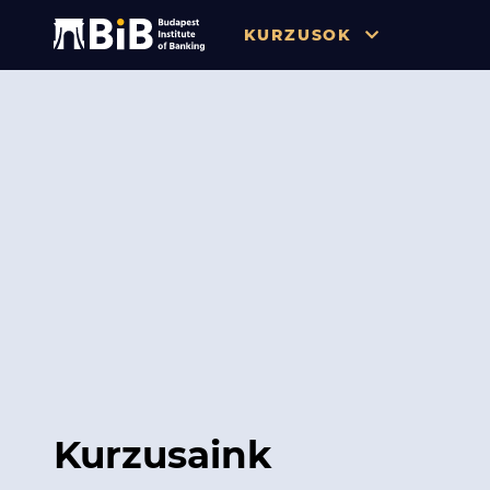
KURZUSOK
Összes
Pénzügy
Tőzsde / Tőkepiac / Befekteté
Soft skill
Menedzsment / Vállalatvezet
IT / Digitalizáció
Szabályozás / Megfelelés
Hatósági Képzések és Vizsgá
Kurzusaink
Hitelezés / Kockázatkezelés