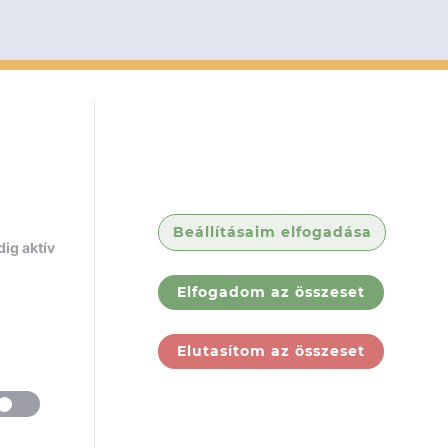
Beállításaim elfogadása
ig aktív
Elfogadom az összeset
Elutasítom az összeset
ólunk
Jogi