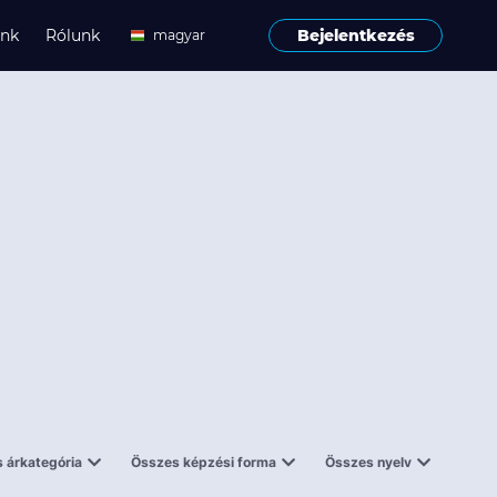
ink
Rólunk
Bejelentkezés
magyar
angol
 árkategória
Összes képzési forma
Összes nyelv
enes
Tantermi
angol