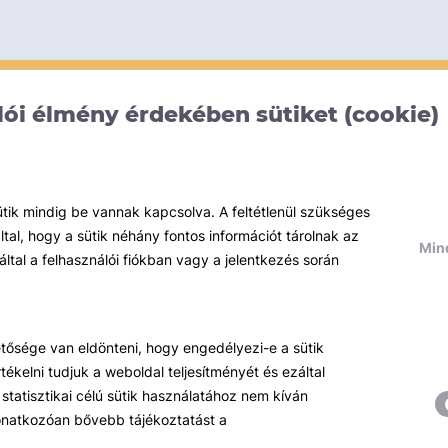
ói élmény érdekében sütiket (cookie)
ütik mindig be vannak kapcsolva. A feltétlenül szükséges
al, hogy a sütik néhány fontos információt tárolnak az
Mind
által a felhasználói fiókban vagy a jelentkezés során
hetősége van eldönteni, hogy engedélyezi-e a sütik
ékelni tudjuk a weboldal teljesítményét és ezáltal
statisztikai célú sütik használatához nem kíván
 vonatkozóan bővebb tájékoztatást a
Témáink
R