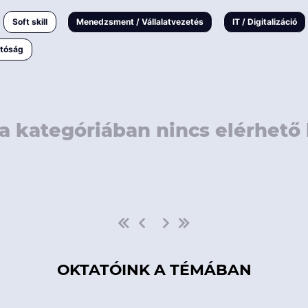
rövidebb
< 50 
Soft skill
Menedzsment / Vállalatvezetés
IT / Digitalizáció
1-3 napos
< 150
atóság
3 napnál
hosszabb
> 150
a kategóriában nincs elérhető 
OKTATÓINK A TÉMÁBAN