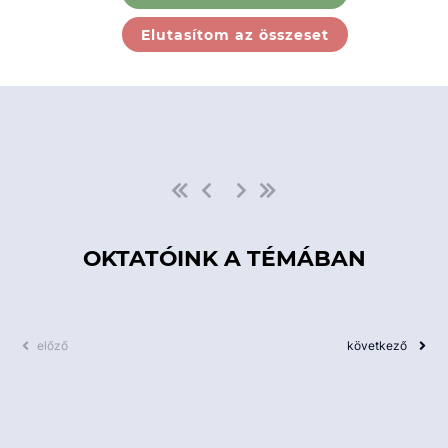
Ebben a kategóriában nincs
Elutasítom az összeset
elérhető kurzus!
OKTATÓINK A TÉMÁBAN
előző
következő