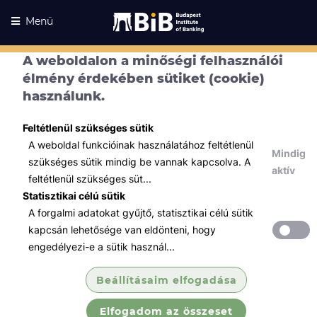
Menü
A weboldalon a minőségi felhasználói
élmény érdekében sütiket (cookie)
használunk.
Feltétlenül szükséges sütik
A weboldal funkcióinak használatához feltétlenül
Mindig
szükséges sütik mindig be vannak kapcsolva. A
aktív
feltétlenül szükséges süt...
Statisztikai célú sütik
A forgalmi adatokat gyűjtő, statisztikai célú sütik
Kurzusaink
Kurzusaink
kapcsán lehetősége van eldönteni, hogy
engedélyezi-e a sütik használ...
Minden témában
Beállításaim elfogadása
Összes
Elfogadom az összeset