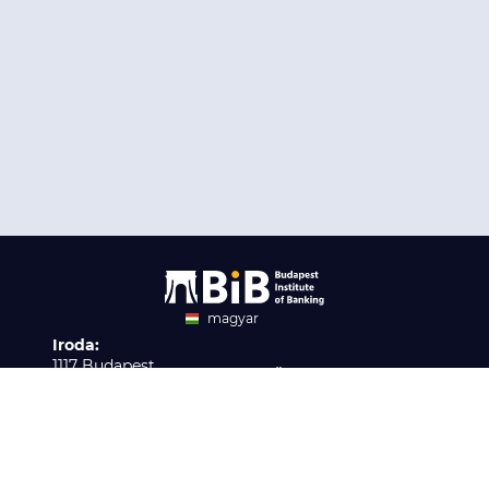
magyar
Iroda:
angol
1117 Budapest,
Ügyfélszolgálat:
Infopark stny. 1. I épület,
H-P 9:00 - 16:00
Nyilvántartási szám:
3. emelet 317. iroda
B/2020/001621
Elérhetőség:
info@bib-edu.hu