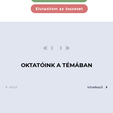
Ebben a kategóriában nincs
Elutasítom az összeset
elérhető kurzus!
OKTATÓINK A TÉMÁBAN
előző
következő