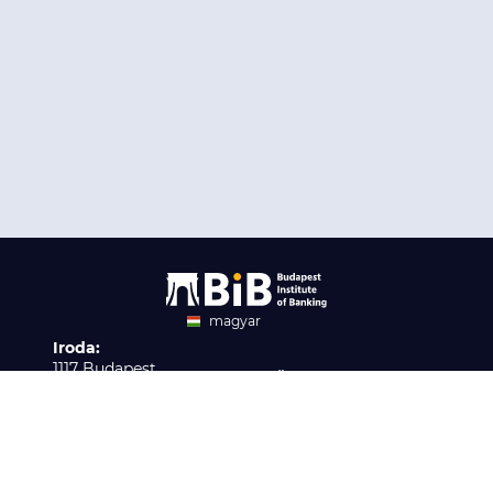
magyar
Iroda:
angol
1117 Budapest,
Ügyfélszolgálat:
Infopark stny. 1. I épület,
H-P 9:00 - 16:00
Nyilvántartási szám:
3. emelet 317. iroda
B/2020/001621
Elérhetőség:
info@bib-edu.hu