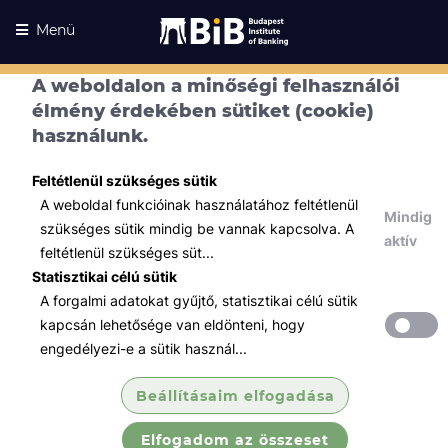
Menü
A weboldalon a minőségi felhasználói
élmény érdekében sütiket (cookie)
használunk.
Feltétlenül szükséges sütik
A weboldal funkcióinak használatához feltétlenül
Mindig
szükséges sütik mindig be vannak kapcsolva. A
aktív
feltétlenül szükséges süt...
Statisztikai célú sütik
A forgalmi adatokat gyűjtő, statisztikai célú sütik
Kurzusaink
Kurzusaink
kapcsán lehetősége van eldönteni, hogy
engedélyezi-e a sütik használ...
Minden témában
Beállításaim elfogadása
Összes
Elfogadom az összeset