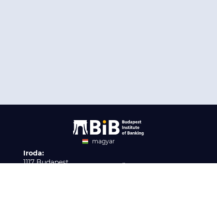
magyar
Iroda:
angol
1117 Budapest,
Ügyfélszolgálat:
Infopark stny. 1. I épület,
H-P 9:00 - 16:00
Nyilvántartási szám:
3. emelet 317. iroda
B/2020/001621
Elérhetőség:
info@bib-edu.hu