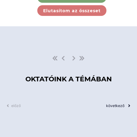
Ebben a kategóriában nincs
Elutasítom az összeset
elérhető kurzus!
OKTATÓINK A TÉMÁBAN
előző
következő