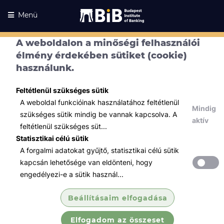
Menü
A weboldalon a minőségi felhasználói
élmény érdekében sütiket (cookie)
használunk.
Feltétlenül szükséges sütik
A weboldal funkcióinak használatához feltétlenül
Mindig
szükséges sütik mindig be vannak kapcsolva. A
aktív
feltétlenül szükséges süt...
Statisztikai célú sütik
A forgalmi adatokat gyűjtő, statisztikai célú sütik
Kurzusaink
Kurzusaink
kapcsán lehetősége van eldönteni, hogy
engedélyezi-e a sütik használ...
Minden témában
Beállításaim elfogadása
Összes
Elfogadom az összeset