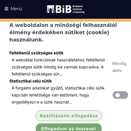
Menü
A weboldalon a minőségi felhasználói
élmény érdekében sütiket (cookie)
használunk.
Feltétlenül szükséges sütik
A weboldal funkcióinak használatához feltétlenül
Mindig
szükséges sütik mindig be vannak kapcsolva. A
aktív
feltétlenül szükséges süt...
Statisztikai célú sütik
A forgalmi adatokat gyűjtő, statisztikai célú sütik
Kurzusaink
Kurzusaink
kapcsán lehetősége van eldönteni, hogy
engedélyezi-e a sütik használ...
Minden témában
Beállításaim elfogadása
Összes
Elfogadom az összeset