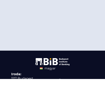
magyar
Iroda:
angol
1117 Budapest,
Ügyfélszolgálat:
Infopark stny. 1. I épület,
H-P 9:00 - 16:00
Nyilvántartási szám:
3. emelet 317. iroda
B/2020/001621
Elérhetőség:
info@bib-edu.hu