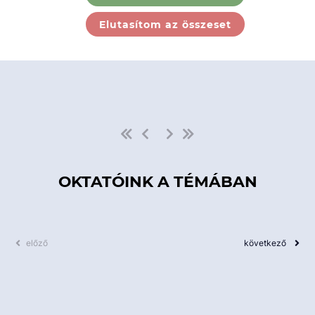
Ebben a kategóriában nincs
Elutasítom az összeset
elérhető kurzus!
OKTATÓINK A TÉMÁBAN
előző
következő