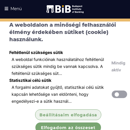
Menü
A weboldalon a minőségi felhasználói
élmény érdekében sütiket (cookie)
használunk.
Feltétlenül szükséges sütik
A weboldal funkcióinak használatához feltétlenül
Mindig
szükséges sütik mindig be vannak kapcsolva. A
aktív
feltétlenül szükséges süt...
Statisztikai célú sütik
A forgalmi adatokat gyűjtő, statisztikai célú sütik
Kurzusaink
Kurzusaink
kapcsán lehetősége van eldönteni, hogy
engedélyezi-e a sütik használ...
Minden témában
Beállításaim elfogadása
Összes
Elfogadom az összeset