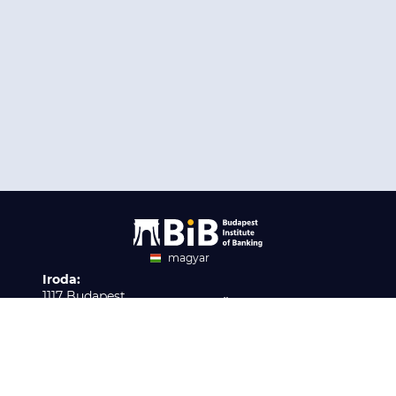
magyar
Iroda:
angol
1117 Budapest,
Ügyfélszolgálat:
Infopark stny. 1. I épület,
H-P 9:00 - 16:00
Nyilvántartási szám:
3. emelet 317. iroda
B/2020/001621
Elérhetőség:
info@bib-edu.hu