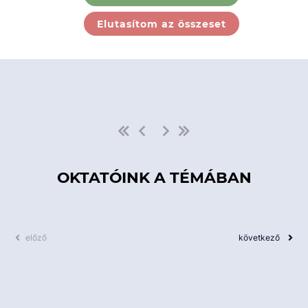
Ebben a kategóriában nincs
Elutasítom az összeset
elérhető kurzus!
OKTATÓINK A TÉMÁBAN
előző
következő